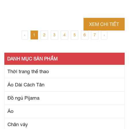
XEM CHI TIẾT
‹
1
2
3
4
5
6
7
›
DANH MỤC SẢN PHẨM
Thời trang thể thao
Áo Dài Cách Tân
Đồ ngủ Pijama
Áo
Chân váy