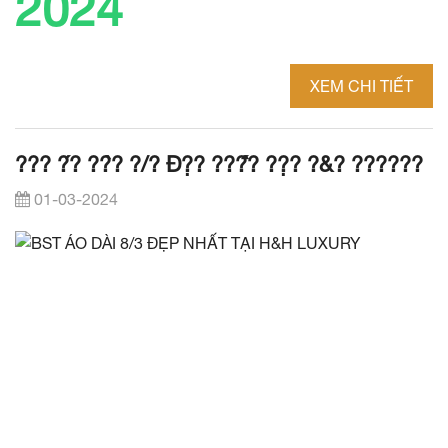
2024
XEM CHI TIẾT
??? ?́? ??̀? ?/? Đ?̣? ???̂́? ??̣? ?&? ??????
01-03-2024