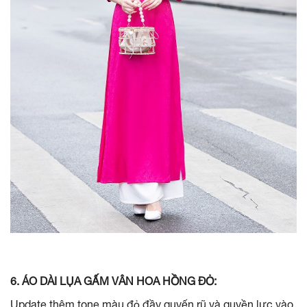
6. ÁO DÀI LỤA GẤM VÂN HOA HỒNG ĐỎ:
Update thêm tone màu đỏ đầy quyến rũ và quyền lực vào