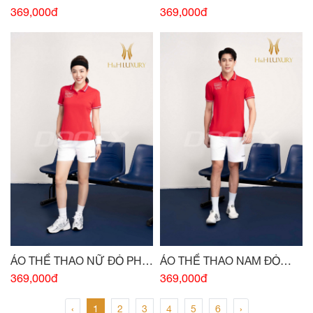
PHỐI TRẮNG
NAVY PHỐI TRẮNG
369,000đ
369,000đ
ÁO THỂ THAO NỮ ĐỎ PHỐI
ÁO THỂ THAO NAM ĐỎ
TRẮNG
PHỐI TRẮNG
369,000đ
369,000đ
‹
1
2
3
4
5
6
›