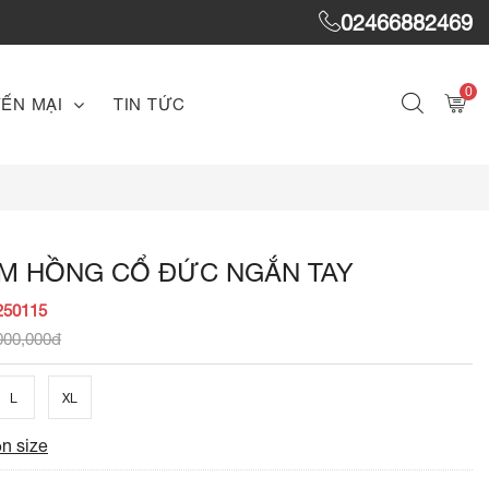
02466882469
0
ẾN MẠI
TIN TỨC
ẰM HỒNG CỔ ĐỨC NGẮN TAY
250115
000,000đ
L
XL
n size