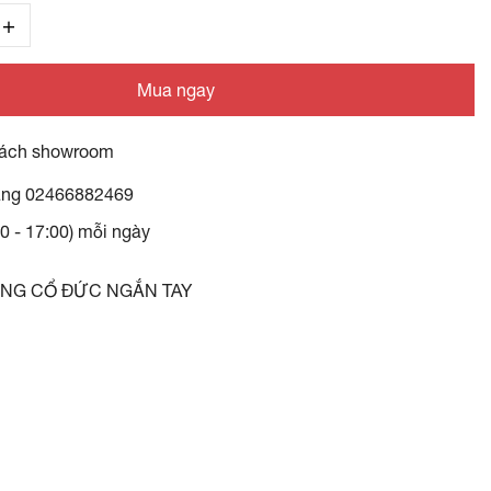
Mua ngay
ách showroom
àng
02466882469
30 - 17:00) mỗi ngày
ỒNG CỔ ĐỨC NGẮN TAY