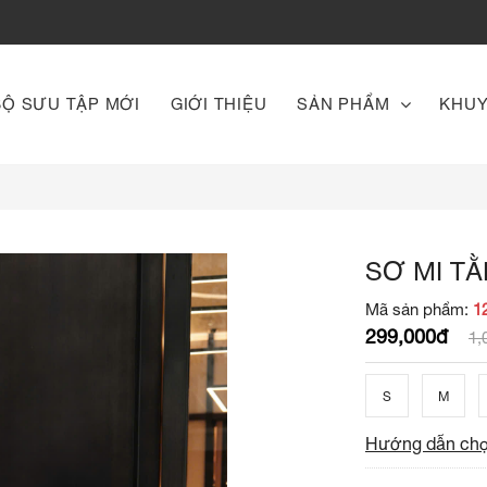
BỘ SƯU TẬP MỚI
GIỚI THIỆU
SẢN PHẨM
KHUY
SƠ MI T
Mã sản phẩm:
1
299,000đ
1,
S
M
Hướng dẫn chọ