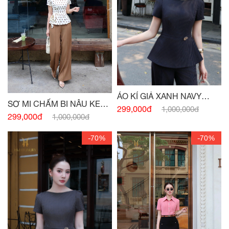
ÁO KÍ GIẢ XANH NAVY
SƠ MI CHẤM BI NÂU KEM
ĐÍNH CHARM
299,000đ
1,000,000đ
PEPLUM
299,000đ
1,000,000đ
-70%
-70%