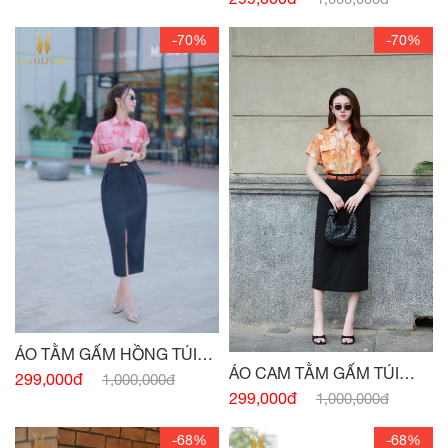
-70%
-70%
ÁO TẰM GẤM HỒNG TÚI
ÁO CAM TẰM GẤM TÚI
NGỰC
299,000đ
1,000,000đ
NGỰC
299,000đ
1,000,000đ
-68%
-68%