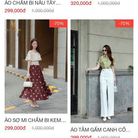
CÚC
ÁO CHẤM BI NÂU TÂY
320,000đ
1,000,000đ
CHUN EO
299,000đ
1,000,000đ
-70%
-70%
ÁO SƠ MI CHẤM BI KEM
ĐỎ CHUN VAI
299,000đ
1,000,000đ
ÁO TẰM GẤM CANH CỐM
TÚI NGỰC
299,000đ
1,000,000đ