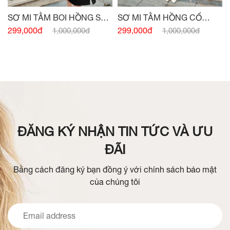
SƠ MI TẰM BOI HỒNG SEN
SƠ MI TẰM HỒNG CỔ
SIÊU NHẸ
ĐỨC NGẮN TAY
299,000đ
299,000đ
1,000,000đ
1,000,000đ
ĐĂNG KÝ NHẬN TIN TỨC VÀ ƯU
ĐÃI
Bằng cách đăng ký bạn đồng ý với chính sách bảo mật
của chúng tôi