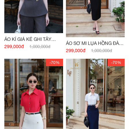
ÁO KÍ GIẢ KẺ GHI TÂY
ÁO SƠ MI LỤA HỒNG ĐÀO
ĐÍNH CHARM EO
299,000đ
1,000,000đ
CỘC TAY BẤU MI
299,000đ
1,000,000đ
-70%
-70%