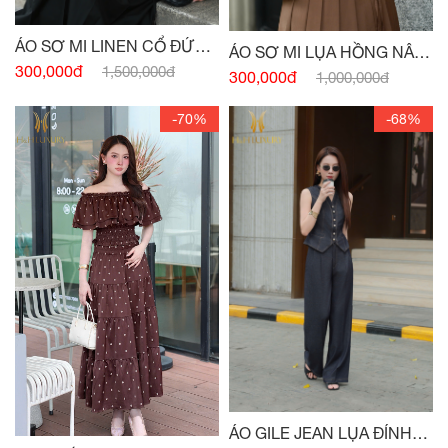
ÁO SƠ MI LINEN CỔ ĐỨC
ÁO SƠ MI LỤA HỒNG NÂU
HỒNG PASTEL
300,000đ
1,500,000đ
TÂY CỔ ĐỨC
300,000đ
1,000,000đ
-70%
-68%
ÁO GILE JEAN LỤA ĐÍNH