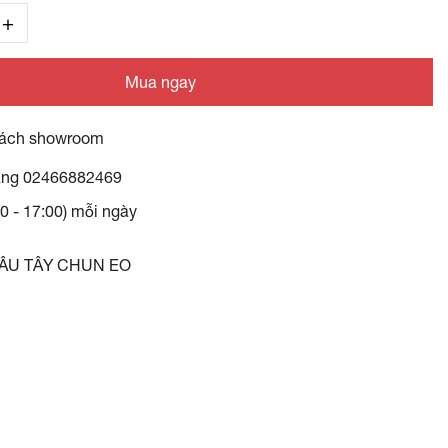
Mua ngay
ách showroom
àng
02466882469
30 - 17:00) mỗi ngày
NÂU TÂY CHUN EO