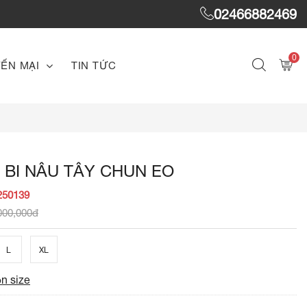
02466882469
0
ẾN MẠI
TIN TỨC
 BI NÂU TÂY CHUN EO
250139
000,000đ
L
XL
n size