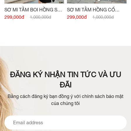
SƠ MI TẰM BOI HỒNG SEN
SƠ MI TẰM HỒNG CỔ
SIÊU NHẸ
ĐỨC NGẮN TAY
299,000đ
299,000đ
1,000,000đ
1,000,000đ
ĐĂNG KÝ NHẬN TIN TỨC VÀ ƯU
ĐÃI
Bằng cách đăng ký bạn đồng ý với chính sách bảo mật
của chúng tôi