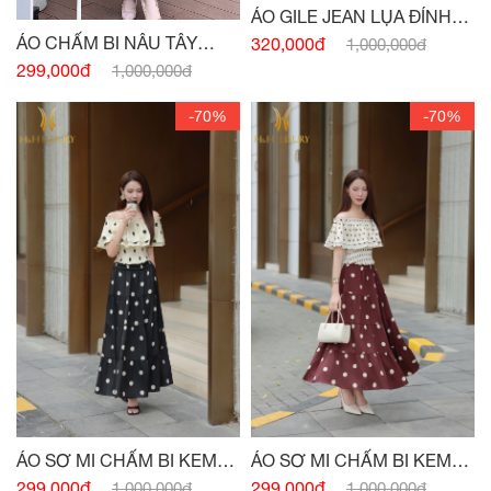
ÁO GILE JEAN LỤA ĐÍNH
CÚC
ÁO CHẤM BI NÂU TÂY
320,000đ
1,000,000đ
CHUN EO
299,000đ
1,000,000đ
-70%
-70%
ÁO SƠ MI CHẤM BI KEM
ÁO SƠ MI CHẤM BI KEM
ĐEN CHUN VAI
ĐỎ CHUN VAI
299,000đ
299,000đ
1,000,000đ
1,000,000đ