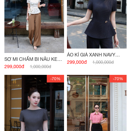
ÁO KÍ GIẢ XANH NAVY
SƠ MI CHẤM BI NÂU KEM
ĐÍNH CHARM
299,000đ
1,000,000đ
PEPLUM
299,000đ
1,000,000đ
-70%
-70%