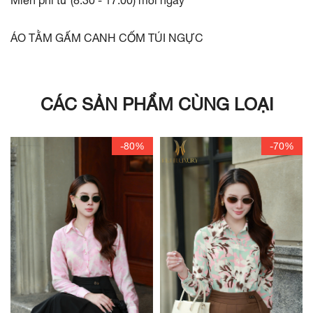
Miễn phí từ (8:30 - 17:00) mỗi ngày
ÁO TẰM GẤM CANH CỐM TÚI NGỰC
CÁC SẢN PHẨM CÙNG LOẠI
-80%
-70%