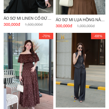
ÁO SƠ MI LINEN CỔ ĐỨC
ÁO SƠ MI LỤA HỒNG NÂU
HỒNG PASTEL
300,000đ
1,500,000đ
TÂY CỔ ĐỨC
300,000đ
1,000,000đ
-70%
-68%