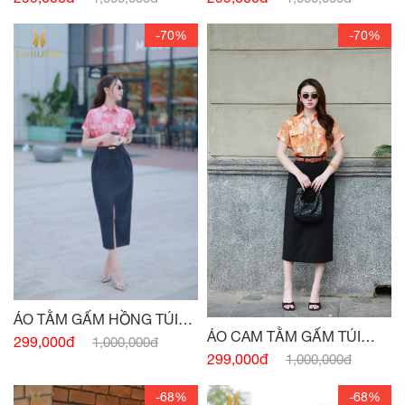
-70%
-70%
ÁO TẰM GẤM HỒNG TÚI
ÁO CAM TẰM GẤM TÚI
NGỰC
299,000đ
1,000,000đ
NGỰC
299,000đ
1,000,000đ
-68%
-68%