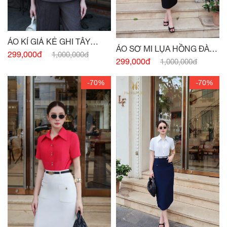
ÁO KÍ GIẢ KẺ GHI TÂY
ÁO SƠ MI LỤA HỒNG ĐÀO
ĐÍNH CHARM EO
299,000đ
1,000,000đ
CỘC TAY BẤU MI
299,000đ
1,000,000đ
-70%
-70%