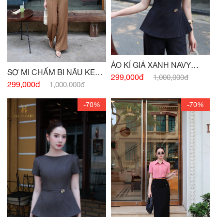
ÁO KÍ GIẢ XANH NAVY
SƠ MI CHẤM BI NÂU KEM
ĐÍNH CHARM
299,000đ
1,000,000đ
PEPLUM
299,000đ
1,000,000đ
-70%
-70%