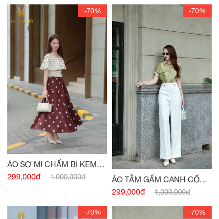
-70%
-70%
ÁO SƠ MI CHẤM BI KEM
ĐỎ CHUN VAI
299,000đ
1,000,000đ
ÁO TẰM GẤM CANH CỐM
TÚI NGỰC
299,000đ
1,000,000đ
-70%
-70%