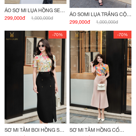
ÁO SƠ MI LỤA HỒNG SEN
ÁO SOMI LỤA TRẮNG CỘC
BẤU LY THÂN
299,000đ
1,000,000đ
TAY BẤU MÍ THÂN
299,000đ
1,000,000đ
-70%
-70%
SƠ MI TẰM BOI HỒNG SEN
SƠ MI TẰM HỒNG CỔ