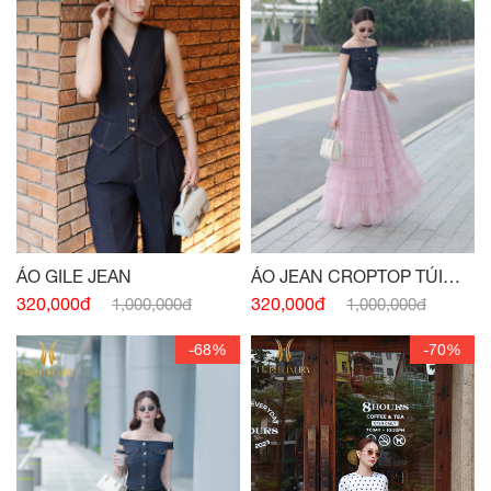
ÁO GILE JEAN
ÁO JEAN CROPTOP TÚI
NGỰC
320,000đ
320,000đ
1,000,000đ
1,000,000đ
-68%
-70%