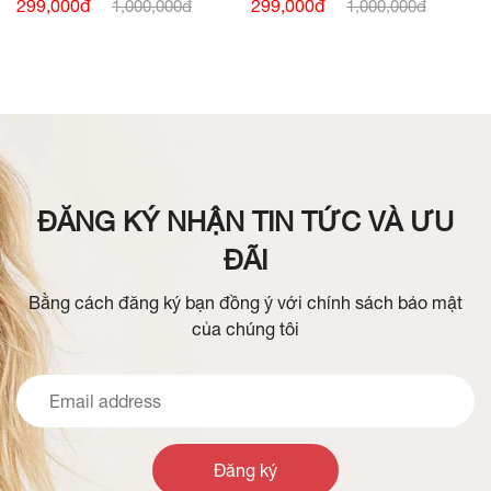
SIÊU NHẸ
ĐỨC NGẮN TAY
299,000đ
299,000đ
1,000,000đ
1,000,000đ
ĐĂNG KÝ NHẬN TIN TỨC VÀ ƯU
ĐÃI
Bằng cách đăng ký bạn đồng ý với chính sách bảo mật
của chúng tôi
Đăng ký