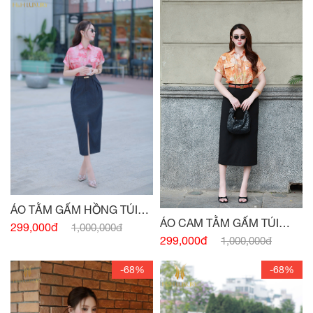
ÁO TẰM GẤM HỒNG TÚI
ÁO CAM TẰM GẤM TÚI
NGỰC
299,000đ
1,000,000đ
NGỰC
299,000đ
1,000,000đ
-68%
-68%