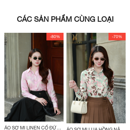
CÁC SẢN PHẨM CÙNG LOẠI
-80%
-70%
ÁO SƠ MI LINEN CỔ ĐỨC
ÁO SƠ MI LỤA HỒNG NÂU