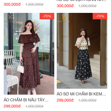
HỒNG PASTEL
300,000đ
1,500,000đ
TÂY CỔ ĐỨC
300,000đ
1,000,000đ
-70%
-70%
ÁO SƠ MI CHẤM BI KEM
ĐEN CHUN VAI
ÁO CHẤM BI NÂU TÂY
299,000đ
1,000,000đ
CHUN EO
299,000đ
1,000,000đ