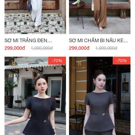
SƠ MI TRẮNG ĐEN
SƠ MI CHẤM BI NÂU KEM
PEPLUM NƠ EO
PEPLUM
299,000đ
299,000đ
1,000,000đ
1,000,000đ
-70%
-70%