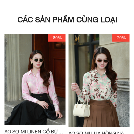
CÁC SẢN PHẨM CÙNG LOẠI
-80%
-70%
ÁO SƠ MI LINEN CỔ ĐỨC
ÁO SƠ MI LỤA HỒNG NÂU