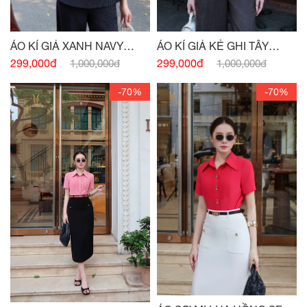
ÁO KÍ GIẢ XANH NAVY
ÁO KÍ GIẢ KẺ GHI TÂY
ĐÍNH CHARM
ĐÍNH CHARM EO
299,000đ
299,000đ
1,000,000đ
1,000,000đ
-70%
-70%