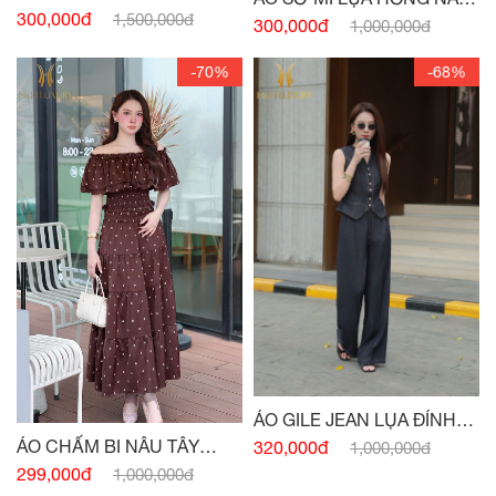
HỒNG PASTEL
300,000đ
1,500,000đ
TÂY CỔ ĐỨC
300,000đ
1,000,000đ
-70%
-68%
ÁO GILE JEAN LỤA ĐÍNH
CÚC
ÁO CHẤM BI NÂU TÂY
320,000đ
1,000,000đ
CHUN EO
299,000đ
1,000,000đ