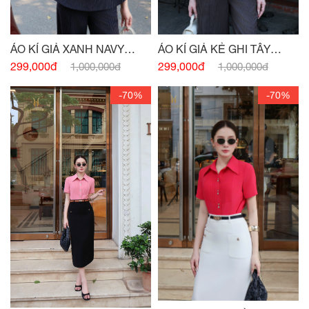
ÁO KÍ GIẢ XANH NAVY
ÁO KÍ GIẢ KẺ GHI TÂY
ĐÍNH CHARM
ĐÍNH CHARM EO
299,000đ
299,000đ
1,000,000đ
1,000,000đ
-70%
-70%