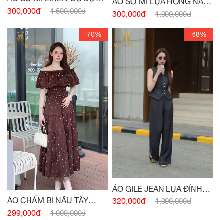
ÁO SƠ MI LỤA HỒNG NÂU
HỒNG PASTEL
300,000đ
1,500,000đ
TÂY CỔ ĐỨC
300,000đ
1,000,000đ
-70%
-68%
ÁO GILE JEAN LỤA ĐÍNH
CÚC
ÁO CHẤM BI NÂU TÂY
320,000đ
1,000,000đ
CHUN EO
299,000đ
1,000,000đ