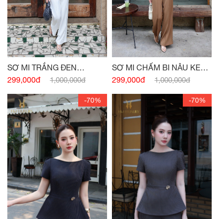
SƠ MI TRẮNG ĐEN
SƠ MI CHẤM BI NÂU KEM
PEPLUM NƠ EO
PEPLUM
299,000đ
299,000đ
1,000,000đ
1,000,000đ
-70%
-70%