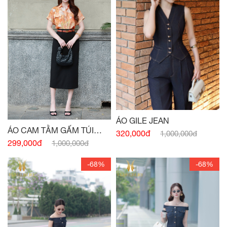
ÁO GILE JEAN
ÁO CAM TẰM GẤM TÚI
320,000đ
1,000,000đ
NGỰC
299,000đ
1,000,000đ
-68%
-68%