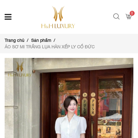
0
Trang chủ
Sản phẩm
ÁO SƠ MI TRẮNG LỤA HÀN XẾP LY CỔ ĐỨC