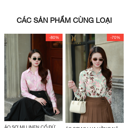
CÁC SẢN PHẨM CÙNG LOẠI
-80%
-70%
ÁO SƠ MI LINEN CỔ ĐỨC