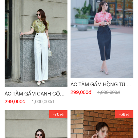
ÁO TẰM GẤM HỒNG TÚI
NGỰC
299,000đ
1,000,000đ
ÁO TẰM GẤM CANH CỐM
TÚI NGỰC
299,000đ
1,000,000đ
-70%
-68%