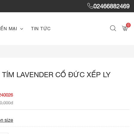
02466882469
0
ẾN MẠI
TIN TỨC
 TÍM LAVENDER CỔ ĐỨC XẾP LY
240026
0,000đ
n size