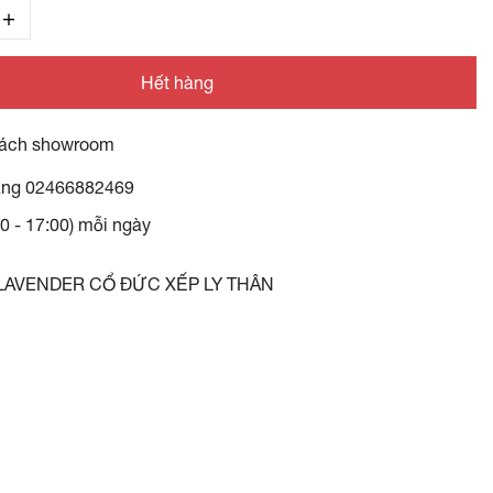
Hết hàng
ách showroom
àng
02466882469
30 - 17:00) mỗi ngày
 LAVENDER CỔ ĐỨC XẾP LY THÂN