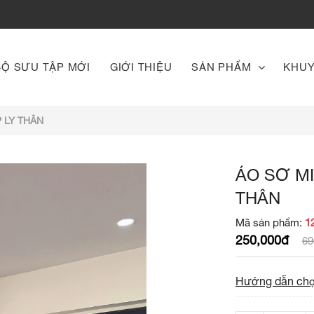
BỘ SƯU TẬP MỚI
GIỚI THIỆU
SẢN PHẨM
KHUY
 LY THÂN
ÁO SƠ MI
THÂN
Mã sản phẩm:
1
250,000đ
69
Hướng dẫn chọ