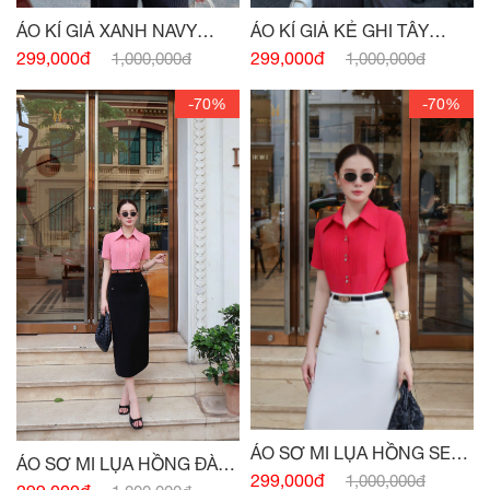
ÁO KÍ GIẢ XANH NAVY
ÁO KÍ GIẢ KẺ GHI TÂY
ĐÍNH CHARM
ĐÍNH CHARM EO
299,000đ
299,000đ
1,000,000đ
1,000,000đ
-70%
-70%
ÁO SƠ MI LỤA HỒNG SEN
ÁO SƠ MI LỤA HỒNG ĐÀO
BẤU LY THÂN
299,000đ
1,000,000đ
CỘC TAY BẤU MI