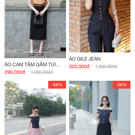
ÁO GILE JEAN
ÁO CAM TẰM GẤM TÚI
320,000đ
1,000,000đ
NGỰC
299,000đ
1,000,000đ
-68%
-68%