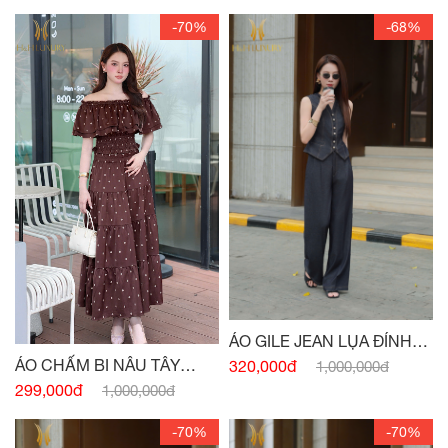
-70%
-68%
ÁO GILE JEAN LỤA ĐÍNH
CÚC
ÁO CHẤM BI NÂU TÂY
320,000đ
1,000,000đ
CHUN EO
299,000đ
1,000,000đ
-70%
-70%