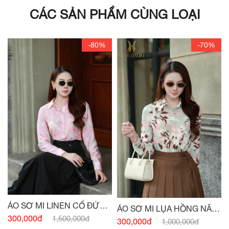
CÁC SẢN PHẨM CÙNG LOẠI
-80%
-70%
ÁO SƠ MI LINEN CỔ ĐỨC
ÁO SƠ MI LỤA HỒNG NÂU
HỒNG PASTEL
300,000đ
1,500,000đ
TÂY CỔ ĐỨC
300,000đ
1,000,000đ