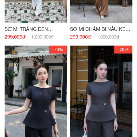
SƠ MI TRẮNG ĐEN
SƠ MI CHẤM BI NÂU KEM
PEPLUM NƠ EO
PEPLUM
299,000đ
299,000đ
1,000,000đ
1,000,000đ
-70%
-70%