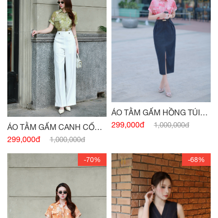
ÁO TẰM GẤM HỒNG TÚI
NGỰC
299,000đ
1,000,000đ
ÁO TẰM GẤM CANH CỐM
TÚI NGỰC
299,000đ
1,000,000đ
-70%
-68%