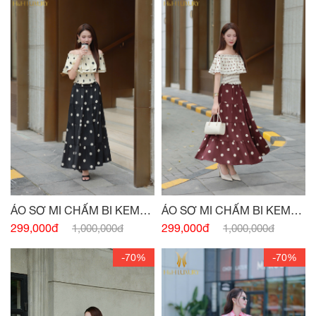
ÁO SƠ MI CHẤM BI KEM
ÁO SƠ MI CHẤM BI KEM
ĐEN CHUN VAI
ĐỎ CHUN VAI
299,000đ
299,000đ
1,000,000đ
1,000,000đ
-70%
-70%