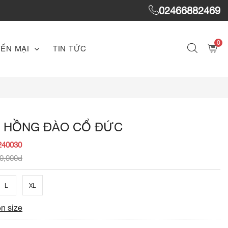
02466882469
0
ẾN MẠI
TIN TỨC
I HỒNG ĐÀO CỔ ĐỨC
240030
0,000đ
L
XL
n size