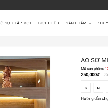
BỘ SƯU TẬP MỚI
GIỚI THIỆU
SẢN PHẨM
KHUY
ÁO SƠ M
Mã sản phẩm:
1
250,000đ
70
S
M
Hướng dẫn chọ