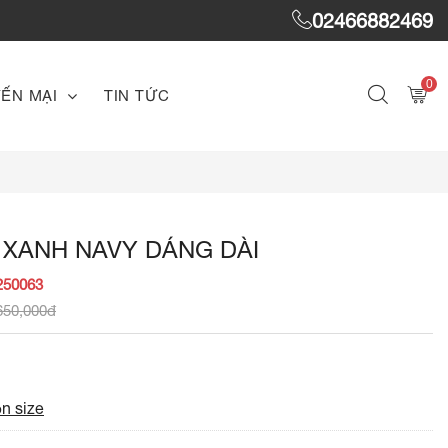
02466882469
0
ẾN MẠI
TIN TỨC
 XANH NAVY DÁNG DÀI
250063
650,000đ
n size