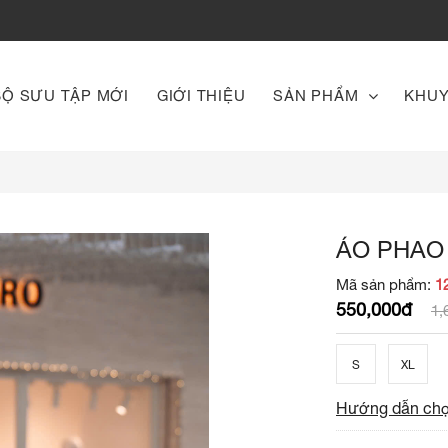
BỘ SƯU TẬP MỚI
GIỚI THIỆU
SẢN PHẨM
KHUY
ÁO PHAO
Mã sản phẩm:
1
550,000đ
1,
S
XL
Hướng dẫn chọ