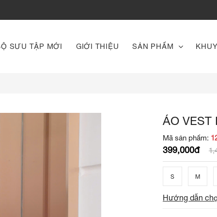
BỘ SƯU TẬP MỚI
GIỚI THIỆU
SẢN PHẨM
KHUY
ÁO VEST 
Mã sản phẩm:
1
399,000đ
1,
S
M
Hướng dẫn chọ