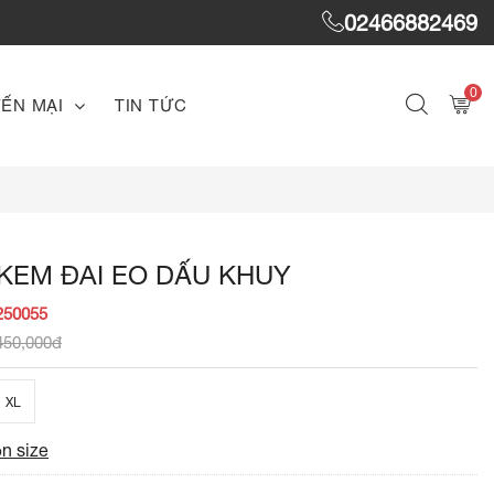
02466882469
0
ẾN MẠI
TIN TỨC
KEM ĐAI EO DẤU KHUY
250055
450,000đ
XL
n size