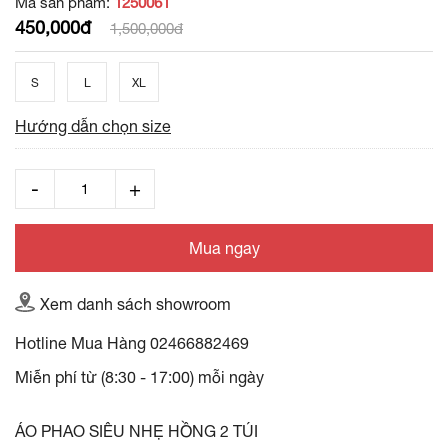
Mã sản phẩm:
1250061
450,000đ
1,500,000đ
S
L
XL
Hướng dẫn chọn size
Mua ngay
Xem danh sách showroom
Hotline Mua Hàng
02466882469
Miễn phí từ (8:30 - 17:00) mỗi ngày
ÁO PHAO SIÊU NHẸ HỒNG 2 TÚI