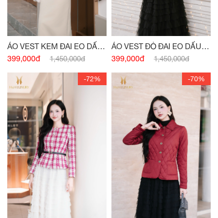
ÁO VEST KEM ĐAI EO DẤU
ÁO VEST ĐỎ ĐAI EO DẤU
KHUY
KHUY
399,000đ
399,000đ
1,450,000đ
1,450,000đ
-72%
-70%