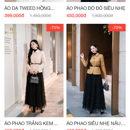
ÁO DẠ TWEED HỒNG
ÁO PHAO ĐỎ ĐÔ SIÊU NHẸ
FUCHSIA
399,000đ
450,000đ
1,450,000đ
1,500,000đ
-70%
-70%
ÁO PHAO SIÊU NHẸ NÂU
ÁO PHAO TRẮNG KEM
BÒ
SIÊU NHẸ