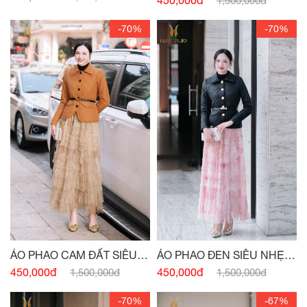
1,500,000đ
-70%
-70%
ÁO PHAO ĐEN SIÊU NHẸ
ÁO PHAO CAM ĐẤT SIÊU
CÚC ĐỒNG
NHẸ CÚC ĐỒNG
450,000đ
450,000đ
1,500,000đ
1,500,000đ
-70%
-67%