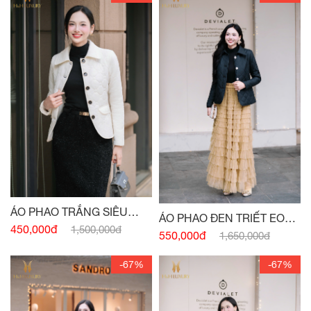
ÁO PHAO TRẮNG SIÊU
ÁO PHAO ĐEN TRIẾT EO
NHẸ
450,000đ
1,500,000đ
DÁNG DÀI
550,000đ
1,650,000đ
-67%
-67%