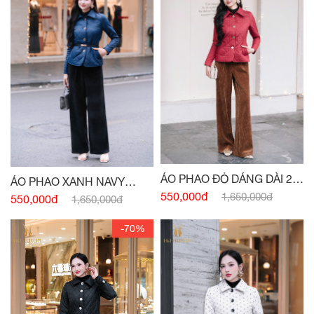
ÁO PHAO ĐỎ DÁNG DÀI 2
ÁO PHAO XANH NAVY
TÚI
550,000đ
DÁNG DÀI
1,650,000đ
550,000đ
1,650,000đ
-70%