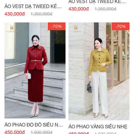
ÁO VEST DẠ TWEED KẺ
ÁO VEST DẠ TWEED KẺ
ĐEN PHỐI
430,000đ
1,350,000đ
TRẮNG PHỐI
430,000đ
1,350,000đ
-70%
-70%
ÁO PHAO ĐỎ ĐÔ SIÊU NHẸ
ÁO PHAO VÀNG SIÊU NHẸ
CÚC ĐỒNG
450,000đ
1,500,000đ
450,000đ