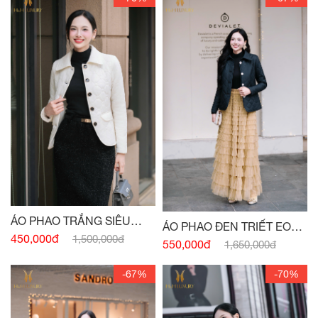
ÁO PHAO TRẮNG SIÊU
ÁO PHAO ĐEN TRIẾT EO
NHẸ
450,000đ
1,500,000đ
DÁNG DÀI
550,000đ
1,650,000đ
-67%
-70%