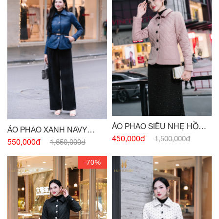
ÁO PHAO SIÊU NHẸ HỒNG
ÁO PHAO XANH NAVY
2 TÚI
450,000đ
1,500,000đ
DÁNG DÀI
550,000đ
1,650,000đ
-70%