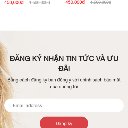
BÒ
SIÊU NHẸ
450,000đ
450,000đ
1,500,000đ
1,500,000đ
ĐĂNG KÝ NHẬN TIN TỨC VÀ ƯU
ĐÃI
Bằng cách đăng ký bạn đồng ý với chính sách bảo mật
của chúng tôi
Đăng ký