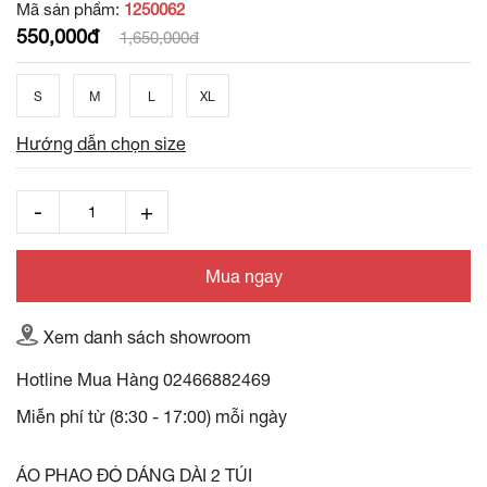
Mã sản phẩm:
1250062
550,000đ
1,650,000đ
S
M
L
XL
Hướng dẫn chọn size
Mua ngay
Xem danh sách showroom
Hotline Mua Hàng
02466882469
Miễn phí từ (8:30 - 17:00) mỗi ngày
ÁO PHAO ĐỎ DÁNG DÀI 2 TÚI