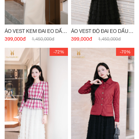
ÁO VEST KEM ĐAI EO DẤU
ÁO VEST ĐỎ ĐAI EO DẤU
KHUY
KHUY
399,000đ
399,000đ
1,450,000đ
1,450,000đ
-72%
-70%