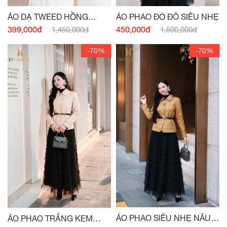
ÁO DẠ TWEED HỒNG
ÁO PHAO ĐỎ ĐÔ SIÊU NHẸ
FUCHSIA
399,000đ
450,000đ
1,450,000đ
1,500,000đ
-70%
-70%
ÁO PHAO SIÊU NHẸ NÂU
ÁO PHAO TRẮNG KEM