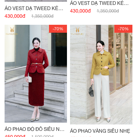
ÁO VEST DẠ TWEED KẺ
ÁO VEST DẠ TWEED KẺ
ĐEN PHỐI
430,000đ
1,350,000đ
TRẮNG PHỐI
430,000đ
1,350,000đ
-70%
-70%
ÁO PHAO ĐỎ ĐÔ SIÊU NHẸ
ÁO PHAO VÀNG SIÊU NHẸ
CÚC ĐỒNG
450,000đ
1,500,000đ