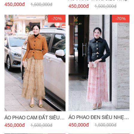
CÚC ĐỒNG
450,000đ
1,500,000đ
450,000đ
1,500,000đ
-70%
-70%
ÁO PHAO ĐEN SIÊU NHẸ
ÁO PHAO CAM ĐẤT SIÊU
CÚC ĐỒNG
NHẸ CÚC ĐỒNG
450,000đ
450,000đ
1,500,000đ
1,500,000đ