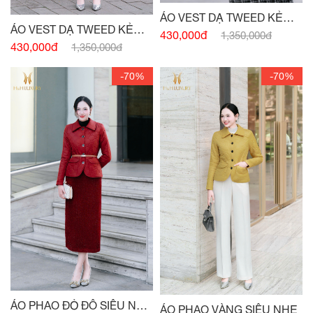
ÁO VEST DẠ TWEED KẺ
ÁO VEST DẠ TWEED KẺ
ĐEN PHỐI
430,000đ
1,350,000đ
TRẮNG PHỐI
430,000đ
1,350,000đ
-70%
-70%
ÁO PHAO ĐỎ ĐÔ SIÊU NHẸ
ÁO PHAO VÀNG SIÊU NHẸ