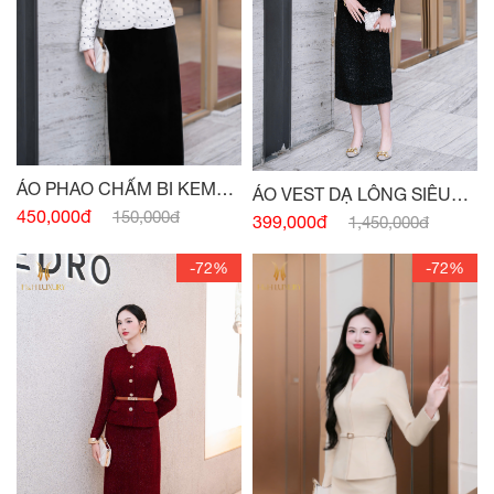
ÁO PHAO CHẤM BI KEM
ÁO VEST DẠ LÔNG SIÊU
SIÊU NHẸ
450,000đ
150,000đ
MƯỚT
399,000đ
1,450,000đ
-72%
-72%