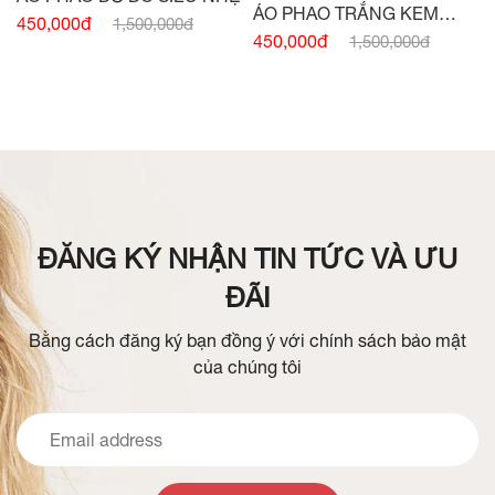
ÁO PHAO TRẮNG KEM
450,000đ
1,500,000đ
SIÊU NHẸ
450,000đ
1,500,000đ
ĐĂNG KÝ NHẬN TIN TỨC VÀ ƯU
ĐÃI
Bằng cách đăng ký bạn đồng ý với chính sách bảo mật
của chúng tôi