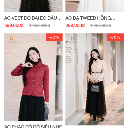
ÁO VEST ĐỎ ĐAI EO DẤU
ÁO DẠ TWEED HỒNG
KHUY
FUCHSIA
399,000đ
399,000đ
1,450,000đ
1,450,000đ
-70%
-70%
ÁO PHAO ĐỎ ĐÔ SIÊU NHẸ