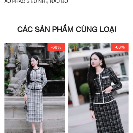
ÁO PHAO SIÊU NHẸ NÂU BÒ
CÁC SẢN PHẨM CÙNG LOẠI
-68%
-68%