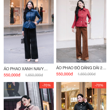
ÁO PHAO ĐỎ DÁNG DÀI 2
ÁO PHAO XANH NAVY
TÚI
550,000đ
DÁNG DÀI
1,650,000đ
550,000đ
1,650,000đ
-70%
-70%