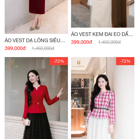
ÁO VEST KEM ĐAI EO DẤU
ÁO VEST DẠ LÔNG SIÊU
KHUY
399,000đ
1,450,000đ
MƯỚT
399,000đ
1,450,000đ
-72%
-72%