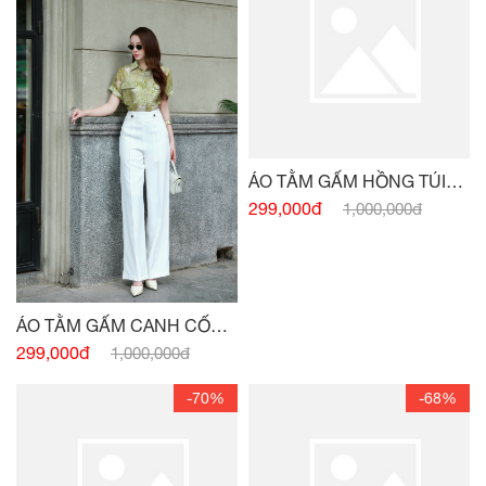
ÁO TẰM GẤM HỒNG TÚI
NGỰC
299,000đ
1,000,000đ
ÁO TẰM GẤM CANH CỐM
TÚI NGỰC
299,000đ
1,000,000đ
-70%
-68%