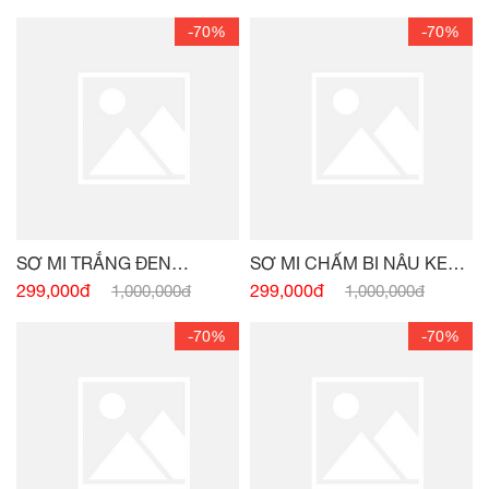
ÁO JEAN CROPTOP TÚI
ÁO JEAN CROPTOP XANH
NGỰC
NAVY
320,000đ
320,000đ
1,000,000đ
1,000,000đ
-70%
-70%
SƠ MI TRẮNG ĐEN
SƠ MI CHẤM BI NÂU KEM
PEPLUM NƠ EO
PEPLUM
299,000đ
299,000đ
1,000,000đ
1,000,000đ
-70%
-70%