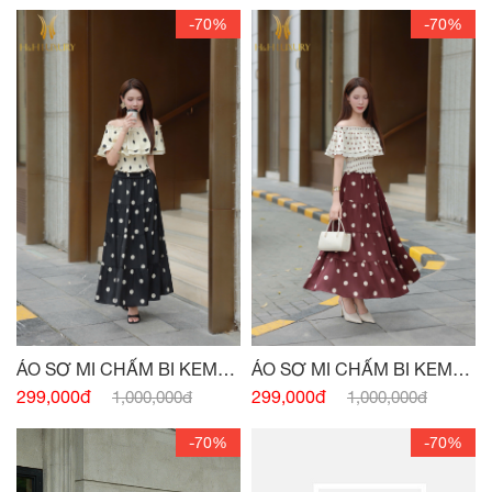
-70%
-70%
ÁO SƠ MI CHẤM BI KEM
ÁO SƠ MI CHẤM BI KEM
ĐEN CHUN VAI
ĐỎ CHUN VAI
299,000đ
299,000đ
1,000,000đ
1,000,000đ
-70%
-70%