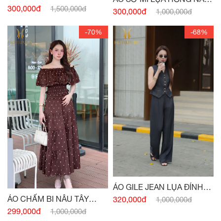
HỒNG PASTEL
300,000đ
1,500,000đ
TÂY CỔ ĐỨC
300,000đ
1,000,000đ
-70%
-68%
ÁO GILE JEAN LỤA ĐÍNH
CÚC
ÁO CHẤM BI NÂU TÂY
320,000đ
1,000,000đ
CHUN EO
299,000đ
1,000,000đ