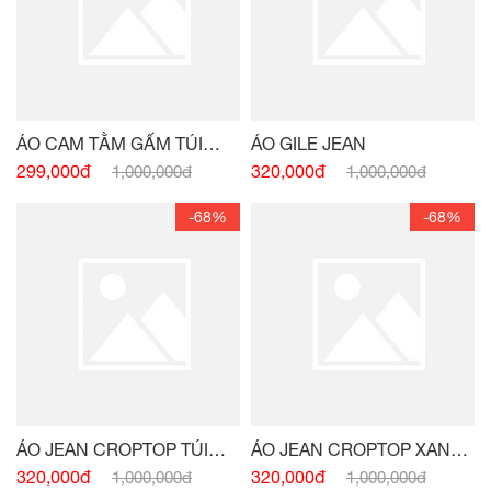
ÁO CAM TẰM GẤM TÚI
NGỰC
299,000đ
1,000,000đ
ÁO GILE JEAN
320,000đ
1,000,000đ
-68%
-68%