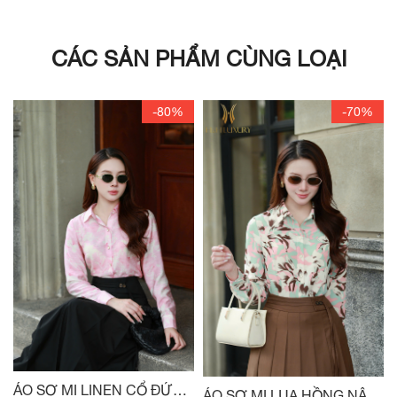
CÁC SẢN PHẨM CÙNG LOẠI
-80%
-70%
ÁO SƠ MI LINEN CỔ ĐỨC
ÁO SƠ MI LỤA HỒNG NÂU