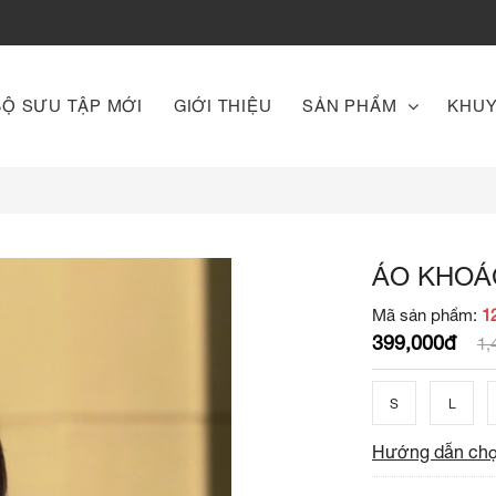
BỘ SƯU TẬP MỚI
GIỚI THIỆU
SẢN PHẨM
KHUY
ÁO KHOÁ
Mã sản phẩm:
1
399,000đ
1,
S
L
Hướng dẫn chọ