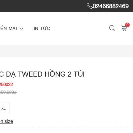
02466882469
0
ẾN MẠI
TIN TỨC
C DẠ TWEED HỒNG 2 TÚI
250022
450,000đ
XL
n size