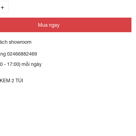
Mua ngay
ách showroom
àng
02466882469
30 - 17:00) mỗi ngày
KEM 2 TÚI