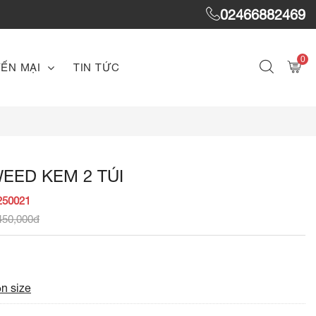
02466882469
0
ẾN MẠI
TIN TỨC
EED KEM 2 TÚI
250021
450,000đ
n size