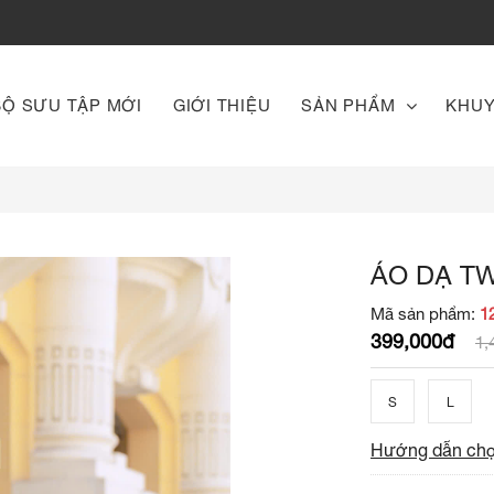
BỘ SƯU TẬP MỚI
GIỚI THIỆU
SẢN PHẨM
KHUY
ÁO DẠ TW
Mã sản phẩm:
1
399,000đ
1,
S
L
Hướng dẫn chọ