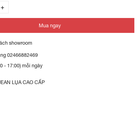
Mua ngay
ách showroom
àng
02466882469
30 - 17:00) mỗi ngày
JEAN LỤA CAO CẤP