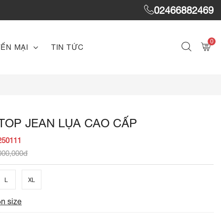
02466882469
0
ẾN MẠI
TIN TỨC
TOP JEAN LỤA CAO CẤP
250111
000,000đ
L
XL
n size