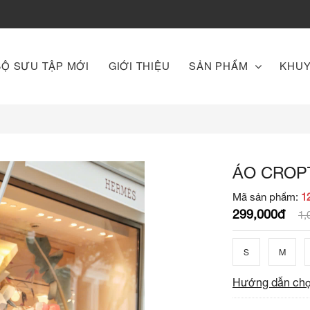
BỘ SƯU TẬP MỚI
GIỚI THIỆU
SẢN PHẨM
KHUY
ÁO CROP
Mã sản phẩm:
1
299,000đ
1,
S
M
Hướng dẫn chọ