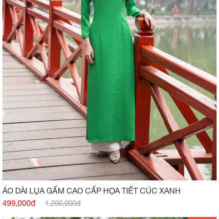
ÁO DÀI LỤA GẤM CAO CẤP HỌA TIẾT CÚC XANH
499,000đ
1,200,000đ