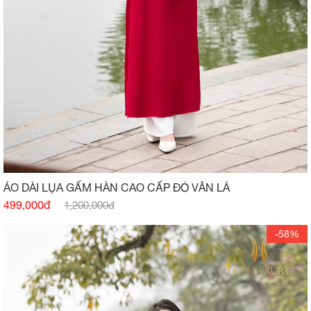
ÁO DÀI LỤA GẤM HÀN CAO CẤP ĐỎ VÂN LÁ
499,000đ
1,200,000đ
-58%