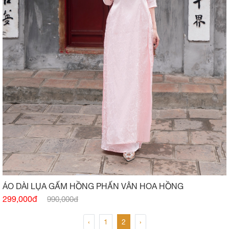
ÁO DÀI LỤA GẤM HỒNG PHẤN VÂN HOA HỒNG
299,000đ
990,000đ
‹
1
2
›