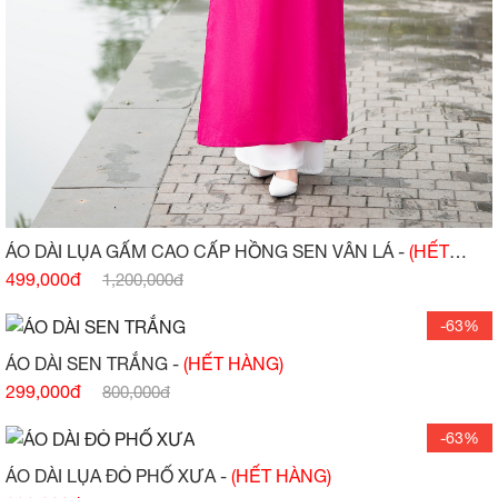
ÁO DÀI LỤA GẤM CAO CẤP HỒNG SEN VÂN LÁ -
(HẾT
HÀNG)
499,000đ
1,200,000đ
-63%
ÁO DÀI SEN TRẮNG -
(HẾT HÀNG)
299,000đ
800,000đ
-63%
ÁO DÀI LỤA ĐỎ PHỐ XƯA -
(HẾT HÀNG)