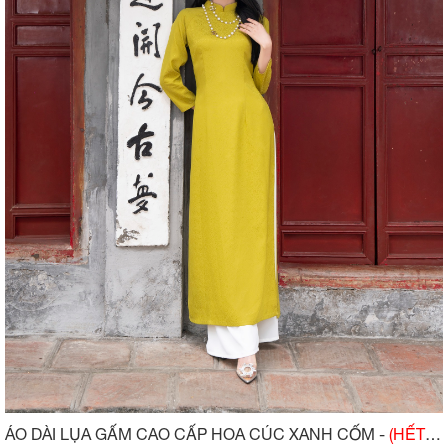
ÁO DÀI LỤA GẤM CAO CẤP HOA CÚC XANH CỐM -
(HẾT