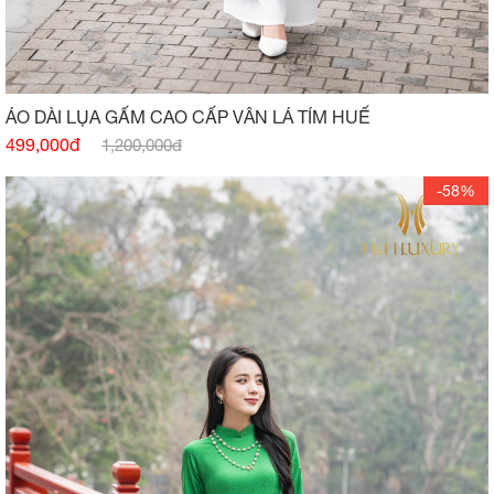
ÁO DÀI LỤA GẤM CAO CẤP VÂN LÁ TÍM HUẾ
499,000đ
1,200,000đ
-58%