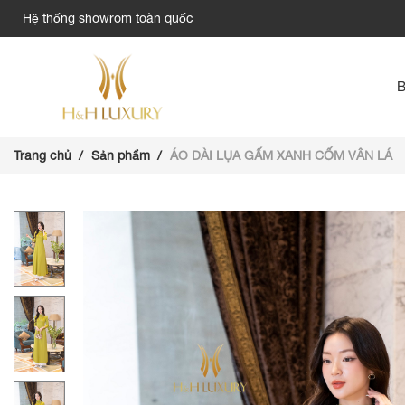
Hệ thống showrom toàn quốc
Trang chủ
Sản phẩm
ÁO DÀI LỤA GẤM XANH CỐM VÂN LÁ