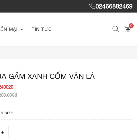
02466882469
0
ẾN MẠI
TIN TỨC
LỤA GẤM XANH CỐM VÂN LÁ
240020
200,000đ
n size