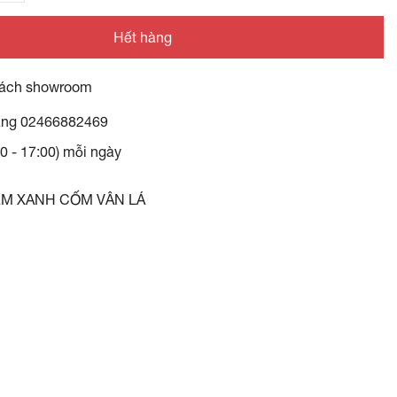
Hết hàng
ách showroom
àng
02466882469
30 - 17:00) mỗi ngày
ẤM XANH CỐM VÂN LÁ