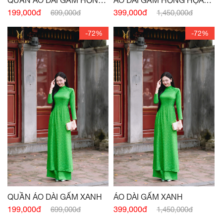
HỌA TIẾT
TIẾT
199,000đ
399,000đ
699,000đ
1,450,000đ
-72%
-72%
QUẦN ÁO DÀI GẤM XANH
ÁO DÀI GẤM XANH
199,000đ
399,000đ
699,000đ
1,450,000đ