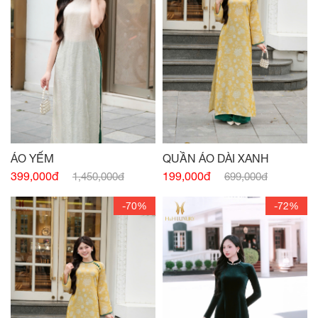
ÁO YẾM
QUẦN ÁO DÀI XANH
399,000đ
199,000đ
1,450,000đ
699,000đ
-70%
-72%