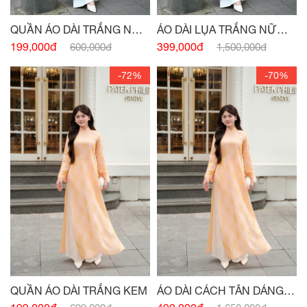
QUẦN ÁO DÀI TRẮNG NỮ
ÁO DÀI LỤA TRẮNG NỮ
SINH
SINH
199,000đ
399,000đ
600,000đ
1,500,000đ
-72%
-70%
QUẦN ÁO DÀI TRẮNG KEM
ÁO DÀI CÁCH TÂN DÁNG
XUÔNG CỔ 3 PHÂN CAM