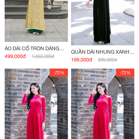
ÁO DÀI CỔ TRÒN DÁNG
QUẦN DÀI NHUNG XANH
XUÔNG VỪA PHỐI CỔ -
499,000đ
1,650,000đ
CỔ VỊT
199,000đ
699,000đ
TAY VÀNG
-72%
-72%