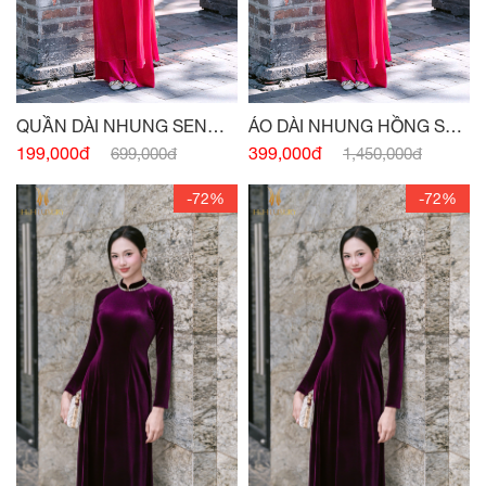
QUẦN DÀI NHUNG SEN
ÁO DÀI NHUNG HỒNG SEN
ĐẬM
ĐẬM
199,000đ
399,000đ
699,000đ
1,450,000đ
-72%
-72%