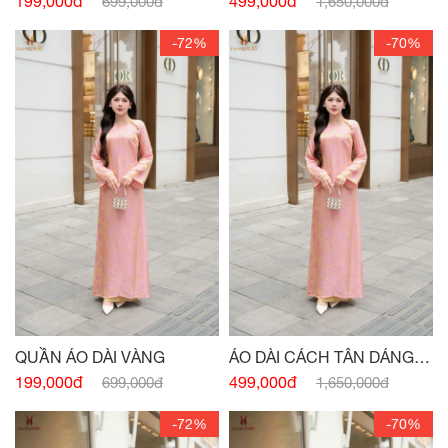
199,000đ
499,000đ
699,000đ
1,650,000đ
-72%
-70%
QUẦN ÁO DÀI VÀNG
ÁO DÀI CÁCH TÂN DÁNG
XUÔNG CỔ 3 PHÂN HỒNG
199,000đ
499,000đ
699,000đ
1,650,000đ
-72%
-70%