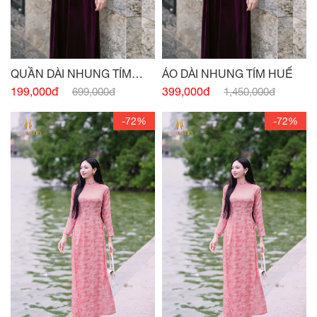
QUẦN DÀI NHUNG TÍM
ÁO DÀI NHUNG TÍM HUẾ
HUẾ
199,000đ
399,000đ
699,000đ
1,450,000đ
-72%
-72%