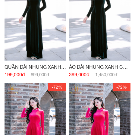
QUẦN DÀI NHUNG XANH
ÁO DÀI NHUNG XANH CỔ
CỔ VỊT
VỊT
199,000đ
399,000đ
699,000đ
1,450,000đ
-72%
-72%