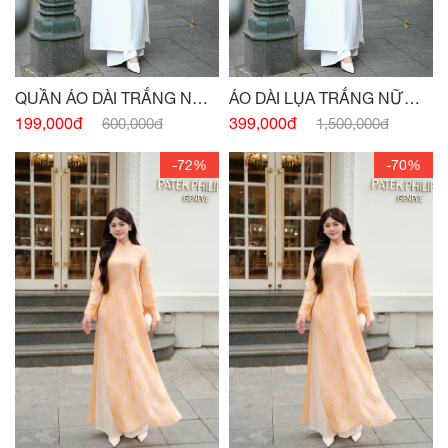
QUẦN ÁO DÀI TRẮNG NỮ
ÁO DÀI LỤA TRẮNG NỮ
SINH
SINH
199,000đ
399,000đ
600,000đ
1,500,000đ
-72%
-70%