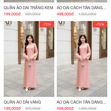
QUẦN ÁO DÀI TRẮNG KEM
ÁO DÀI CÁCH TÂN DÁNG
XUÔNG CỔ 3 PHÂN CAM
199,000đ
499,000đ
699,000đ
1,650,000đ
-72%
-70%
QUẦN ÁO DÀI VÀNG
ÁO DÀI CÁCH TÂN DÁNG
XUÔNG CỔ 3 PHÂN HỒNG
199,000đ
499,000đ
699,000đ
1,650,000đ