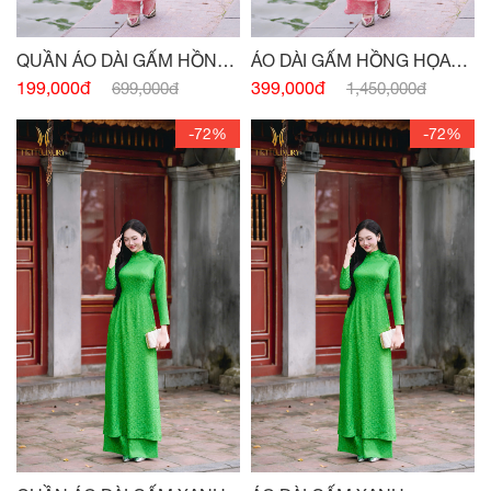
QUẦN ÁO DÀI GẤM HỒNG
ÁO DÀI GẤM HỒNG HỌA
HỌA TIẾT
TIẾT
199,000đ
399,000đ
699,000đ
1,450,000đ
-72%
-72%