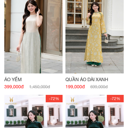
ÁO YẾM
QUẦN ÁO DÀI XANH
399,000đ
199,000đ
1,450,000đ
699,000đ
-72%
-72%