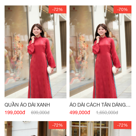
-72%
-70%
QUẦN ÁO DÀI XANH
ÁO DÀI CÁCH TÂN DÁNG
XUÔNG CỔ 3 PHÂN ĐỎ
199,000đ
499,000đ
699,000đ
1,650,000đ
-72%
-72%