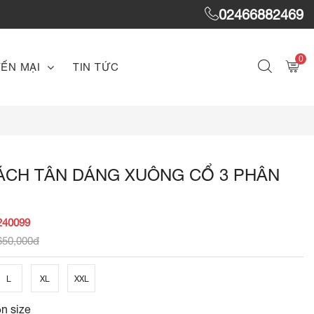
02466882469
0
ẾN MẠI
TIN TỨC
CÁCH TÂN DÁNG XUÔNG CỔ 3 PHÂN
240099
650,000đ
L
XL
XXL
n size