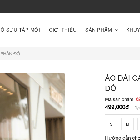
BỘ SƯU TẬP MỚI
GIỚI THIỆU
SẢN PHẨM
KHUY
 PHÂN ĐỎ
ÁO DÀI 
ĐỎ
Mã sản phẩm:
6
499,000đ
1,
S
M
Hướng dẫn chọ