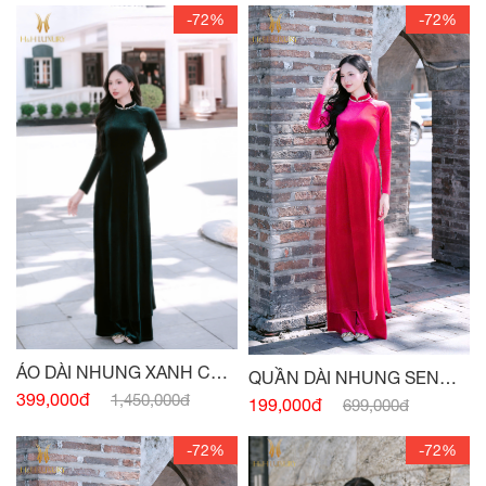
-72%
-72%
ÁO DÀI NHUNG XANH CỔ
QUẦN DÀI NHUNG SEN
VỊT
399,000đ
1,450,000đ
ĐẬM
199,000đ
699,000đ
-72%
-72%