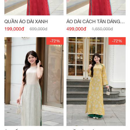
QUẦN ÁO DÀI XANH
ÁO DÀI CÁCH TÂN DÁNG
XUÔNG CỔ 3 PHÂN ĐỎ
199,000đ
499,000đ
699,000đ
1,650,000đ
-72%
-72%