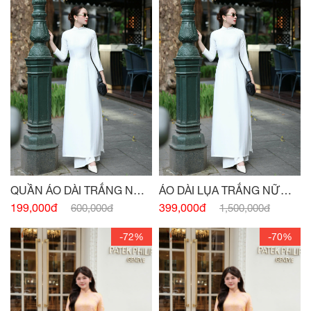
QUẦN ÁO DÀI TRẮNG NỮ
ÁO DÀI LỤA TRẮNG NỮ
SINH
SINH
199,000đ
399,000đ
600,000đ
1,500,000đ
-72%
-70%