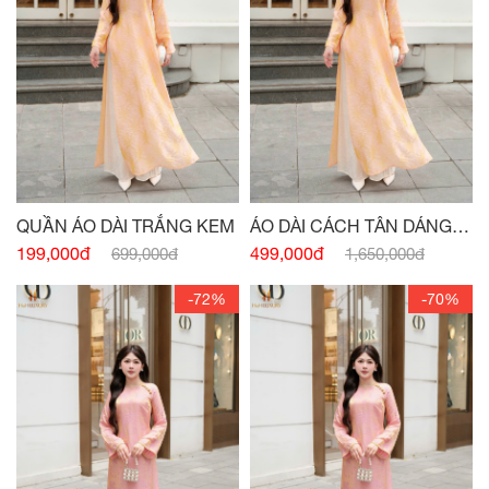
QUẦN ÁO DÀI TRẮNG KEM
ÁO DÀI CÁCH TÂN DÁNG
XUÔNG CỔ 3 PHÂN CAM
199,000đ
499,000đ
699,000đ
1,650,000đ
-72%
-70%