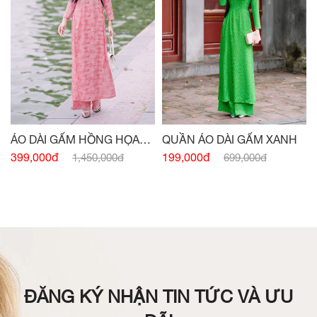
QUẦN ÁO DÀI GẤM XANH
ÁO DÀI GẤM HỒNG HỌA
TIẾT
199,000đ
399,000đ
699,000đ
1,450,000đ
ĐĂNG KÝ NHẬN TIN TỨC VÀ ƯU