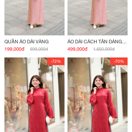
QUẦN ÁO DÀI VÀNG
ÁO DÀI CÁCH TÂN DÁNG
XUÔNG CỔ 3 PHÂN HỒNG
199,000đ
499,000đ
699,000đ
1,650,000đ
-72%
-70%