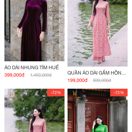
ÁO DÀI NHUNG TÍM HUẾ
QUẦN ÁO DÀI GẤM HỒNG
399,000đ
1,450,000đ
HỌA TIẾT
199,000đ
699,000đ
-72%
-72%