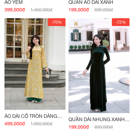
ÁO YẾM
QUẦN ÁO DÀI XANH
399,000đ
199,000đ
1,450,000đ
699,000đ
-70%
-72%
ÁO DÀI CỔ TRÒN DÁNG
QUẦN DÀI NHUNG XANH
XUÔNG VỪA PHỐI CỔ -
499,000đ
1,650,000đ
CỔ VỊT
199,000đ
699,000đ
TAY VÀNG