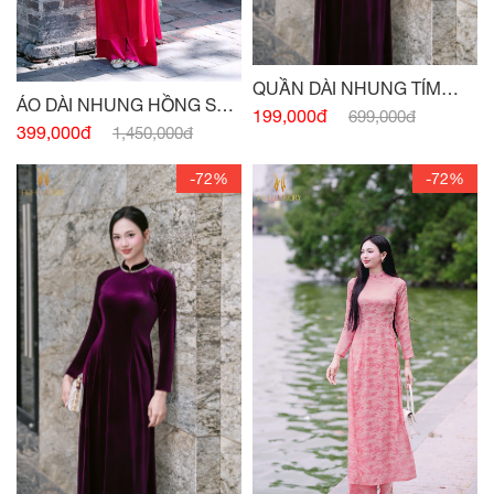
QUẦN DÀI NHUNG TÍM
ÁO DÀI NHUNG HỒNG SEN
HUẾ
199,000đ
699,000đ
ĐẬM
399,000đ
1,450,000đ
-72%
-72%