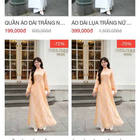
QUẦN ÁO DÀI TRẮNG NỮ
ÁO DÀI LỤA TRẮNG NỮ
SINH
SINH
199,000đ
399,000đ
600,000đ
1,500,000đ
-72%
-70%