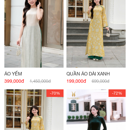
ÁO YẾM
QUẦN ÁO DÀI XANH
399,000đ
199,000đ
1,450,000đ
699,000đ
-70%
-72%