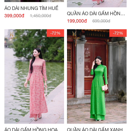
ÁO DÀI NHUNG TÍM HUẾ
QUẦN ÁO DÀI GẤM HỒNG
399,000đ
1,450,000đ
HỌA TIẾT
199,000đ
699,000đ
-72%
-72%
QUẦN ÁO DÀI GẤM XANH
ÁO DÀI GẤM HỒNG HỌA