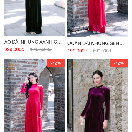
ÁO DÀI NHUNG XANH CỔ
QUẦN DÀI NHUNG SEN
VỊT
399,000đ
1,450,000đ
ĐẬM
199,000đ
699,000đ
-72%
-72%