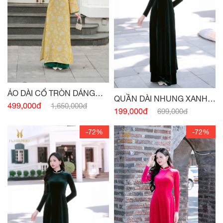
ÁO DÀI CỔ TRÒN DÁNG
QUẦN DÀI NHUNG XANH
XUÔNG VỪA PHỐI CỔ -
499,000đ
1,650,000đ
CỔ VỊT
199,000đ
699,000đ
TAY VÀNG
-72%
-72%