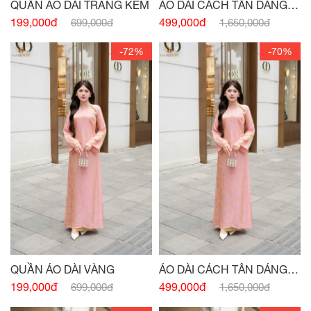
QUẦN ÁO DÀI TRẮNG KEM
ÁO DÀI CÁCH TÂN DÁNG
XUÔNG CỔ 3 PHÂN CAM
199,000đ
499,000đ
699,000đ
1,650,000đ
-72%
-70%
QUẦN ÁO DÀI VÀNG
ÁO DÀI CÁCH TÂN DÁNG
XUÔNG CỔ 3 PHÂN HỒNG
199,000đ
499,000đ
699,000đ
1,650,000đ