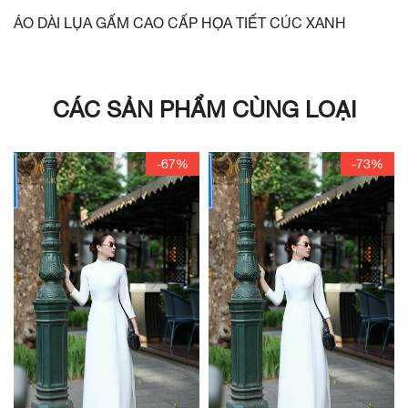
ÁO DÀI LỤA GẤM CAO CẤP HỌA TIẾT CÚC XANH
CÁC SẢN PHẨM CÙNG LOẠI
-67%
-73%