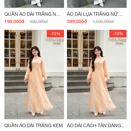
QUẦN ÁO DÀI TRẮNG NỮ
ÁO DÀI LỤA TRẮNG NỮ
SINH
SINH
199,000đ
399,000đ
600,000đ
1,500,000đ
-72%
-70%
QUẦN ÁO DÀI TRẮNG KEM
ÁO DÀI CÁCH TÂN DÁNG