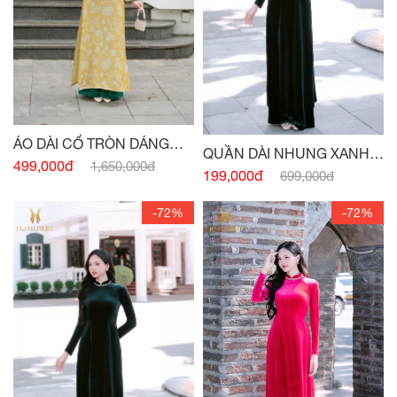
ÁO DÀI CỔ TRÒN DÁNG
QUẦN DÀI NHUNG XANH
XUÔNG VỪA PHỐI CỔ -
499,000đ
1,650,000đ
CỔ VỊT
199,000đ
699,000đ
TAY VÀNG
-72%
-72%