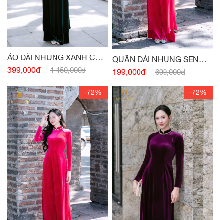
ÁO DÀI NHUNG XANH CỔ
QUẦN DÀI NHUNG SEN
VỊT
399,000đ
1,450,000đ
ĐẬM
199,000đ
699,000đ
-72%
-72%