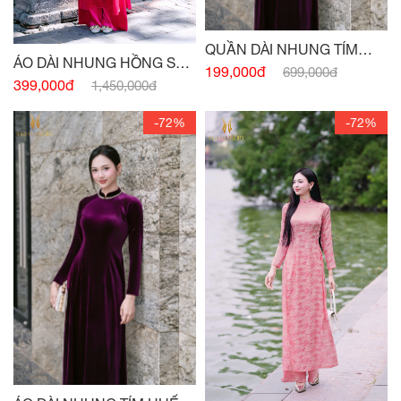
QUẦN DÀI NHUNG TÍM
ÁO DÀI NHUNG HỒNG SEN
HUẾ
199,000đ
699,000đ
ĐẬM
399,000đ
1,450,000đ
-72%
-72%