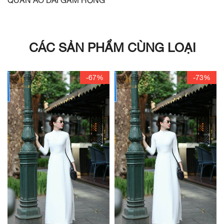
CÁC SẢN PHẨM CÙNG LOẠI
-67%
-73%