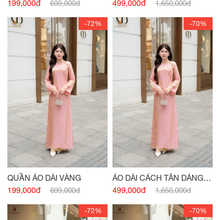
XUÔNG CỔ 3 PHÂN CAM
199,000đ
499,000đ
699,000đ
1,650,000đ
-72%
-70%
QUẦN ÁO DÀI VÀNG
ÁO DÀI CÁCH TÂN DÁNG
XUÔNG CỔ 3 PHÂN HỒNG
199,000đ
499,000đ
699,000đ
1,650,000đ
-72%
-70%