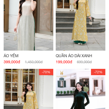
ÁO YẾM
QUẦN ÁO DÀI XANH
399,000đ
199,000đ
1,450,000đ
699,000đ
-70%
-72%