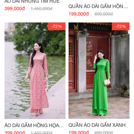
ÁO DÀI NHUNG TÍM HUẾ
QUẦN ÁO DÀI GẤM HỒNG
399,000đ
1,450,000đ
HỌA TIẾT
199,000đ
699,000đ
-72%
-72%
QUẦN ÁO DÀI GẤM XANH
ÁO DÀI GẤM HỒNG HỌA
TIẾT
199,000đ
399,000đ
699,000đ
1,450,000đ