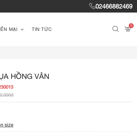
02466882469
0
ẾN MẠI
TIN TỨC
LỤA HỒNG VÂN
230013
0,000đ
n size