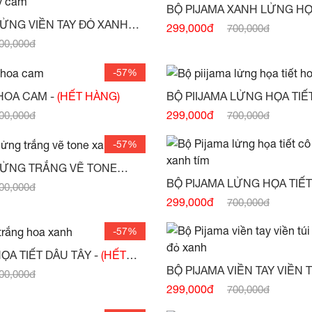
(HẾT HÀNG)
LỬNG VIỀN TAY ĐỎ XANH
299,000đ
700,000đ
HỌA TIẾT CÔ GÁI VÁY CAM -
(HẾT
00,000đ
-57%
BỘ PIIJAMA HOA CAM -
(HẾT HÀNG)
(HẾT HÀNG)
299,000đ
00,000đ
700,000đ
-57%
LỬNG TRẮNG VẼ TONE
HẾT HÀNG)
BỘ PIJAMA LỬNG HỌA TIẾT
00,000đ
TONE XANH TÍM -
(HẾT HÀN
299,000đ
700,000đ
-57%
BỘ PIJAMA HỌA TIẾT DÂU TÂY -
(HẾT
BỘ PIJAMA VIỀN TAY VIỀN T
00,000đ
HOA ĐỎ XANH -
(HẾT HÀNG
299,000đ
700,000đ