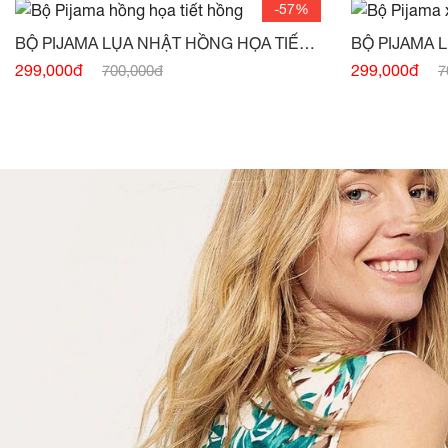
-57%
BỘ PIJAMA LỤA NHẬT HỒNG HỌA TIẾT
BỘ PIJAMA 
HỒNG -
(HẾT HÀNG)
TIẾT CAM -
(
299,000đ
299,000đ
700,000đ
7