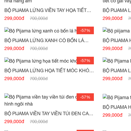
BỘ PIJAMA LỬNG VIỀN TAY HỌA TIẾT
BỘ PIJAMA 
NGÔI NHÀ NẮNG ẤM -
(HẾT HÀNG)
299,000đ
299,000đ
700,000đ
7
HÀNG)
-57%
BỘ PIJAMA LỬNG XANH CỎ BỐN LÁ
HỒNG -
(HẾT HÀNG)
299,000đ
299,000đ
700,000đ
7
-57%
BỘ PIJAMA LỬNG HỌA TIẾT MÓC KHÓA
BỘ PIJAMA 
-
(HẾT HÀNG)
XANH ĐỎ -
(
299,000đ
299,000đ
700,000đ
7
-57%
HÀNG)
BỘ PIJAMA VIỀN TAY VIỀN TÚI ĐEN CAM
299,000đ
7
VẼ HÌNH NGÔI NHÀ -
(HẾT HÀNG)
299,000đ
700,000đ