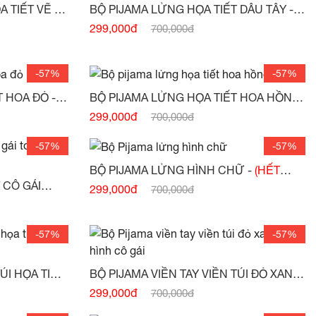
BỘ PIJAMA XANH LỬNG HỌA TIẾT VẼ -
BỘ PIJAMA LỬNG HỌA TIẾT DÂU TÂY -
(HẾT HÀNG)
299,000đ
700,000đ
-57%
-57%
BỘ PIIJAMA LỬNG HỌA TIẾT HOA ĐỎ -
BỘ PIJAMA LỬNG HỌA TIẾT HOA HỒNG
-
(HẾT HÀNG)
299,000đ
700,000đ
-57%
-57%
BỘ PIJAMA LỬNG HÌNH CHỮ -
(HẾT
HÀNG)
 CÔ GÁI
299,000đ
700,000đ
G)
-57%
-57%
ÚI HỌA TIẾT
BỘ PIJAMA VIỀN TAY VIỀN TÚI ĐỎ XANH
)
VẼ HÌNH CÔ GÁI -
(HẾT HÀNG)
299,000đ
700,000đ