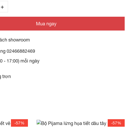
Mua ngay
ách showroom
àng
02466882469
30 - 17:00) mỗi ngày
g trơn
-57%
-57%