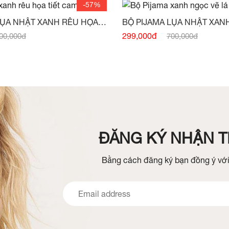
-57%
LỤA NHẬT XANH RÊU HỌA
BỘ PIJAMA LỤA NHẬT XAN
HẾT HÀNG)
LÁ -
(HẾT HÀNG)
299,000đ
00,000đ
700,000đ
ĐĂNG KÝ NHẬN TI
Bằng cách đăng ký bạn đồng ý với