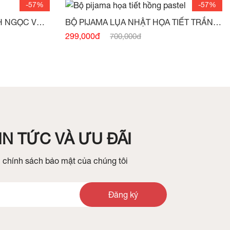
-57%
-57%
H NGỌC VẼ
BỘ PIJAMA LỤA NHẬT HỌA TIẾT TRẮNG
HỒNG PASTEL -
(HẾT HÀNG)
299,000đ
700,000đ
N TỨC VÀ ƯU ĐÃI
 chính sách bảo mật của chúng tôi
Đăng ký