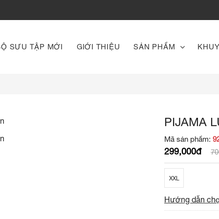
BỘ SƯU TẬP MỚI
GIỚI THIỆU
SẢN PHẨM
KHUY
PIJAMA 
Mã sản phẩm:
9
299,000đ
70
XXL
Hướng dẫn chọ