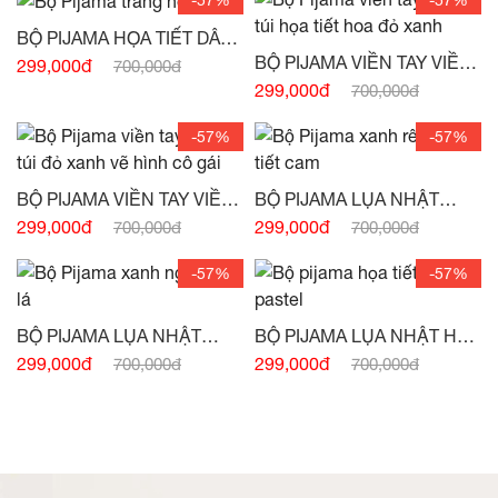
BỘ PIJAMA HỌA TIẾT DÂU
TÂY -
(HẾT HÀNG)
BỘ PIJAMA VIỀN TAY VIỀN
299,000đ
700,000đ
TÚI HỌA TIẾT HOA ĐỎ
299,000đ
700,000đ
XANH -
(HẾT HÀNG)
-57%
-57%
BỘ PIJAMA VIỀN TAY VIỀN
BỘ PIJAMA LỤA NHẬT
TÚI ĐỎ XANH VẼ HÌNH CÔ
XANH RÊU HỌA TIẾT CAM
299,000đ
299,000đ
700,000đ
700,000đ
GÁI -
(HẾT HÀNG)
-
(HẾT HÀNG)
-57%
-57%
BỘ PIJAMA LỤA NHẬT
BỘ PIJAMA LỤA NHẬT HỌA
XANH NGỌC VẼ LÁ -
(HẾT
TIẾT TRẮNG HỒNG
299,000đ
299,000đ
700,000đ
700,000đ
HÀNG)
PASTEL -
(HẾT HÀNG)