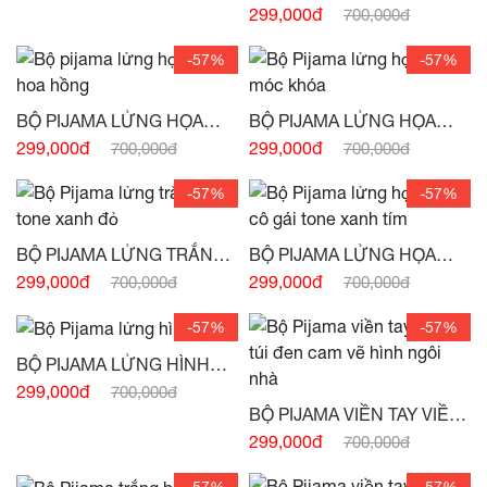
TIẾT HOA ĐỎ -
(HẾT HÀNG)
299,000đ
700,000đ
-57%
-57%
BỘ PIJAMA LỬNG HỌA
BỘ PIJAMA LỬNG HỌA
TIẾT HOA HỒNG -
(HẾT
TIẾT MÓC KHÓA -
(HẾT
299,000đ
299,000đ
700,000đ
700,000đ
HÀNG)
HÀNG)
-57%
-57%
BỘ PIJAMA LỬNG TRẮNG
BỘ PIJAMA LỬNG HỌA
VẼ TONE XANH ĐỎ -
(HẾT
TIẾT CÔ GÁI TONE XANH
299,000đ
299,000đ
700,000đ
700,000đ
HÀNG)
TÍM -
(HẾT HÀNG)
-57%
-57%
BỘ PIJAMA LỬNG HÌNH
CHỮ -
(HẾT HÀNG)
299,000đ
700,000đ
BỘ PIJAMA VIỀN TAY VIỀN
TÚI ĐEN CAM VẼ HÌNH
299,000đ
700,000đ
NGÔI NHÀ -
(HẾT HÀNG)
-57%
-57%