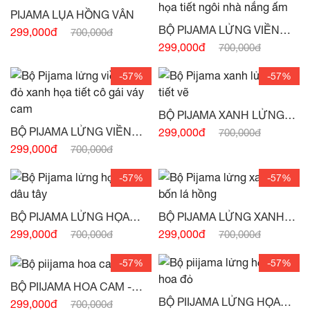
PIJAMA LỤA HỒNG VÂN
BỘ PIJAMA LỬNG VIỀN
299,000đ
700,000đ
TAY HỌA TIẾT NGÔI NHÀ
299,000đ
700,000đ
NẮNG ẤM -
(HẾT HÀNG)
-57%
-57%
BỘ PIJAMA XANH LỬNG
HỌA TIẾT VẼ -
(HẾT HÀNG)
BỘ PIJAMA LỬNG VIỀN
299,000đ
700,000đ
TAY ĐỎ XANH HỌA TIẾT
299,000đ
700,000đ
CÔ GÁI VÁY CAM -
(HẾT
HÀNG)
-57%
-57%
BỘ PIJAMA LỬNG HỌA
BỘ PIJAMA LỬNG XANH
TIẾT DÂU TÂY -
(HẾT
CỎ BỐN LÁ HỒNG -
(HẾT
299,000đ
299,000đ
700,000đ
700,000đ
HÀNG)
HÀNG)
-57%
-57%
BỘ PIIJAMA HOA CAM -
(HẾT HÀNG)
BỘ PIIJAMA LỬNG HỌA
299,000đ
700,000đ