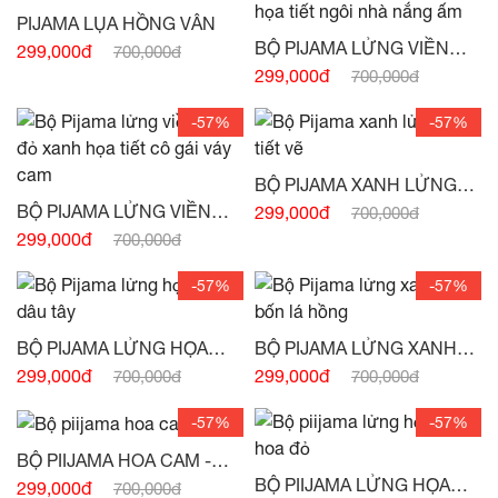
PIJAMA LỤA HỒNG VÂN
BỘ PIJAMA LỬNG VIỀN
299,000đ
700,000đ
TAY HỌA TIẾT NGÔI NHÀ
299,000đ
700,000đ
NẮNG ẤM -
(HẾT HÀNG)
-57%
-57%
BỘ PIJAMA XANH LỬNG
HỌA TIẾT VẼ -
(HẾT HÀNG)
BỘ PIJAMA LỬNG VIỀN
299,000đ
700,000đ
TAY ĐỎ XANH HỌA TIẾT
299,000đ
700,000đ
CÔ GÁI VÁY CAM -
(HẾT
HÀNG)
-57%
-57%
BỘ PIJAMA LỬNG HỌA
BỘ PIJAMA LỬNG XANH
TIẾT DÂU TÂY -
(HẾT
CỎ BỐN LÁ HỒNG -
(HẾT
299,000đ
299,000đ
700,000đ
700,000đ
HÀNG)
HÀNG)
-57%
-57%
BỘ PIIJAMA HOA CAM -
(HẾT HÀNG)
BỘ PIIJAMA LỬNG HỌA
299,000đ
700,000đ