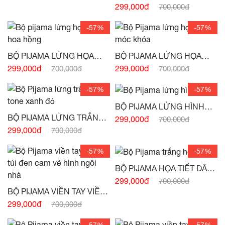
TIẾT HOA ĐỎ -
(HẾT HÀNG)
299,000đ
700,000đ
-57%
-57%
BỘ PIJAMA LỬNG HỌA
BỘ PIJAMA LỬNG HỌA
TIẾT HOA HỒNG -
(HẾT
TIẾT MÓC KHÓA -
(HẾT
299,000đ
299,000đ
700,000đ
700,000đ
HÀNG)
HÀNG)
-57%
-57%
BỘ PIJAMA LỬNG HÌNH
CHỮ -
(HẾT HÀNG)
BỘ PIJAMA LỬNG TRẮNG
299,000đ
700,000đ
VẼ TONE XANH ĐỎ -
(HẾT
299,000đ
700,000đ
HÀNG)
-57%
-57%
BỘ PIJAMA HỌA TIẾT DÂU
TÂY -
(HẾT HÀNG)
299,000đ
700,000đ
BỘ PIJAMA VIỀN TAY VIỀN
TÚI ĐEN CAM VẼ HÌNH
299,000đ
700,000đ
NGÔI NHÀ -
(HẾT HÀNG)
-57%
-57%