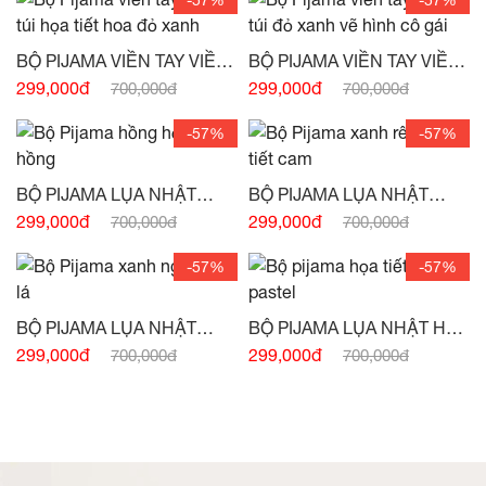
BỘ PIJAMA VIỀN TAY VIỀN
BỘ PIJAMA VIỀN TAY VIỀN
TÚI HỌA TIẾT HOA ĐỎ
TÚI ĐỎ XANH VẼ HÌNH CÔ
299,000đ
299,000đ
700,000đ
700,000đ
XANH -
(HẾT HÀNG)
GÁI -
(HẾT HÀNG)
-57%
-57%
BỘ PIJAMA LỤA NHẬT
BỘ PIJAMA LỤA NHẬT
HỒNG HỌA TIẾT HỒNG -
XANH RÊU HỌA TIẾT CAM
299,000đ
299,000đ
700,000đ
700,000đ
(HẾT HÀNG)
-
(HẾT HÀNG)
-57%
-57%
BỘ PIJAMA LỤA NHẬT
BỘ PIJAMA LỤA NHẬT HỌA
XANH NGỌC VẼ LÁ -
(HẾT
TIẾT TRẮNG HỒNG
299,000đ
299,000đ
700,000đ
700,000đ
HÀNG)
PASTEL -
(HẾT HÀNG)