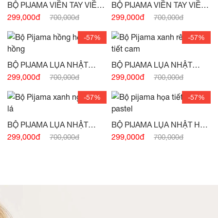
BỘ PIJAMA VIỀN TAY VIỀN
BỘ PIJAMA VIỀN TAY VIỀN
TÚI HỌA TIẾT HOA ĐỎ
TÚI ĐỎ XANH VẼ HÌNH CÔ
299,000đ
299,000đ
700,000đ
700,000đ
XANH -
(HẾT HÀNG)
GÁI -
(HẾT HÀNG)
-57%
-57%
BỘ PIJAMA LỤA NHẬT
BỘ PIJAMA LỤA NHẬT
HỒNG HỌA TIẾT HỒNG -
XANH RÊU HỌA TIẾT CAM
299,000đ
299,000đ
700,000đ
700,000đ
(HẾT HÀNG)
-
(HẾT HÀNG)
-57%
-57%
BỘ PIJAMA LỤA NHẬT
BỘ PIJAMA LỤA NHẬT HỌA
XANH NGỌC VẼ LÁ -
(HẾT
TIẾT TRẮNG HỒNG
299,000đ
299,000đ
700,000đ
700,000đ
HÀNG)
PASTEL -
(HẾT HÀNG)