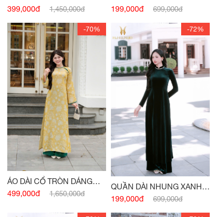
399,000đ
199,000đ
1,450,000đ
699,000đ
-70%
-72%
ÁO DÀI CỔ TRÒN DÁNG
QUẦN DÀI NHUNG XANH
XUÔNG VỪA PHỐI CỔ -
499,000đ
1,650,000đ
CỔ VỊT
199,000đ
699,000đ
TAY VÀNG