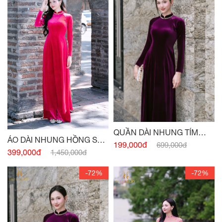
QUẦN DÀI NHUNG TÍM
ÁO DÀI NHUNG HỒNG SEN
HUẾ
199,000đ
699,000đ
ĐẬM
399,000đ
1,450,000đ
-72%
-72%