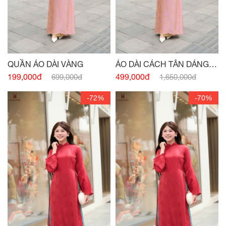
QUẦN ÁO DÀI VÀNG
ÁO DÀI CÁCH TÂN DÁNG
XUÔNG CỔ 3 PHÂN HỒNG
199,000đ
499,000đ
699,000đ
1,650,000đ
-72%
-70%