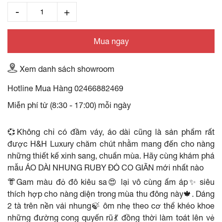
Mua ngay
Xem danh sách showroom
Hotline Mua Hàng
02466882469
Miễn phí từ (8:30 - 17:00) mỗi ngày
💞Không chỉ có đầm váy, áo dài cũng là sản phẩm rất
được H&H Luxury chăm chút nhằm mang đến cho nàng
những thiết kế xinh sang, chuẩn mùa. Hãy cùng khám phá
mẫu ÁO DÀI NHUNG RUBY ĐỎ CO GIÃN mới nhất nào
👘Gam màu đỏ đô kiêu sa😍 lại vô cùng ấm áp✨ siêu
thích hợp cho nàng diện trong mùa thu đông này🍁. Dáng
2 tà trên nền vải nhung🍃 ôm nhẹ theo cơ thể khéo khoe
những đường cong quyến rũ💃 đồng thời làm toát lên vẻ