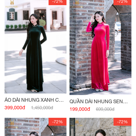
-72%
-72%
ÁO DÀI NHUNG XANH CỔ
QUẦN DÀI NHUNG SEN
VỊT
399,000đ
1,450,000đ
ĐẬM
199,000đ
699,000đ
-72%
-72%