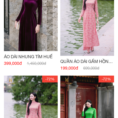
ÁO DÀI NHUNG TÍM HUẾ
QUẦN ÁO DÀI GẤM HỒNG
399,000đ
1,450,000đ
HỌA TIẾT
199,000đ
699,000đ
-72%
-72%