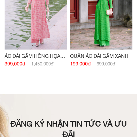
QUẦN ÁO DÀI GẤM XANH
ÁO DÀI GẤM HỒNG HỌA
TIẾT
199,000đ
399,000đ
699,000đ
1,450,000đ
ĐĂNG KÝ NHẬN TIN TỨC VÀ ƯU
ĐÃI