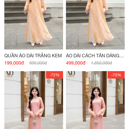
QUẦN ÁO DÀI TRẮNG KEM
ÁO DÀI CÁCH TÂN DÁNG
XUÔNG CỔ 3 PHÂN CAM
199,000đ
499,000đ
699,000đ
1,650,000đ
-72%
-70%