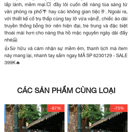
lấp lánh, mềm mại💥 đầy lôi cuốn để nàng tỏa sáng từ
văn phòng ra phố🌴 hay các không gian tiệc🥂. Ngoài ra,
với thiết kế cổ trụ thấp cùng tay lỡ vừa vặn✌️, chiếc áo dài
truyền thống bỗng trở nên hiện đại, trẻ trung và đặc biệt
thoải mái hơn cho nàng tha hồ mặc nguyên ngày dài đấy
nhé🤗
👍Sở hữu và cảm nhận sự mềm êm, thanh lịch mà item
này mang lại, nhanh tay sắm ngay MÃ SP 6230129 - SALE
399K🔥
CÁC SẢN PHẨM CÙNG LOẠI
-67%
-73%