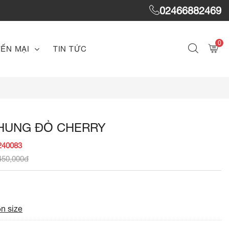
02466882469
0
ẾN MẠI
TIN TỨC
NHUNG ĐỎ CHERRY
240083
450,000đ
n size