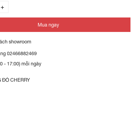
Mua ngay
ách showroom
àng
02466882469
30 - 17:00) mỗi ngày
G ĐỎ CHERRY