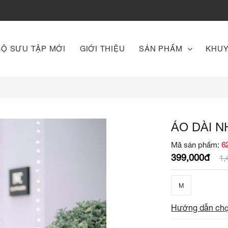
BỘ SƯU TẬP MỚI
GIỚI THIỆU
SẢN PHẨM
KHUY
ÁO DÀI 
Mã sản phẩm:
6
399,000đ
1,
M
Hướng dẫn chọ