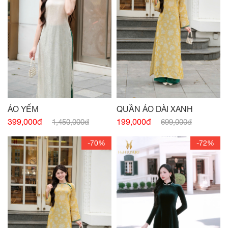
ÁO YẾM
QUẦN ÁO DÀI XANH
399,000đ
199,000đ
1,450,000đ
699,000đ
-70%
-72%