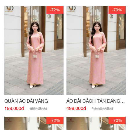
-72%
-70%
QUẦN ÁO DÀI VÀNG
ÁO DÀI CÁCH TÂN DÁNG
XUÔNG CỔ 3 PHÂN HỒNG
199,000đ
499,000đ
699,000đ
1,650,000đ
-72%
-70%