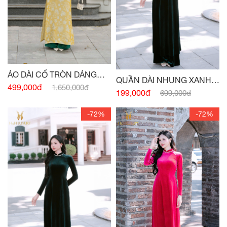
ÁO DÀI CỔ TRÒN DÁNG
QUẦN DÀI NHUNG XANH
XUÔNG VỪA PHỐI CỔ -
499,000đ
1,650,000đ
CỔ VỊT
199,000đ
699,000đ
TAY VÀNG
-72%
-72%