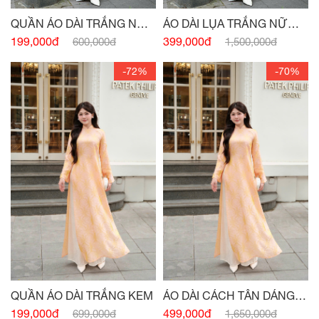
QUẦN ÁO DÀI TRẮNG NỮ
ÁO DÀI LỤA TRẮNG NỮ
SINH
SINH
199,000đ
399,000đ
600,000đ
1,500,000đ
-72%
-70%
QUẦN ÁO DÀI TRẮNG KEM
ÁO DÀI CÁCH TÂN DÁNG
XUÔNG CỔ 3 PHÂN CAM
199,000đ
499,000đ
699,000đ
1,650,000đ