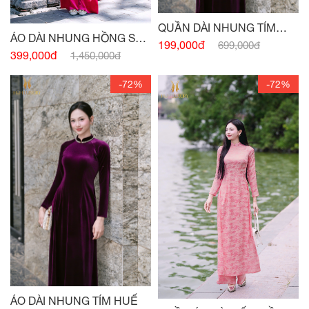
QUẦN DÀI NHUNG TÍM
ÁO DÀI NHUNG HỒNG SEN
HUẾ
199,000đ
699,000đ
ĐẬM
399,000đ
1,450,000đ
-72%
-72%
ÁO DÀI NHUNG TÍM HUẾ