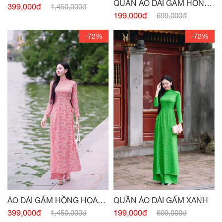
QUẦN ÁO DÀI GẤM HỒNG
399,000đ
1,450,000đ
HỌA TIẾT
199,000đ
699,000đ
-72%
-72%
QUẦN ÁO DÀI GẤM XANH
ÁO DÀI GẤM HỒNG HỌA
TIẾT
199,000đ
399,000đ
699,000đ
1,450,000đ