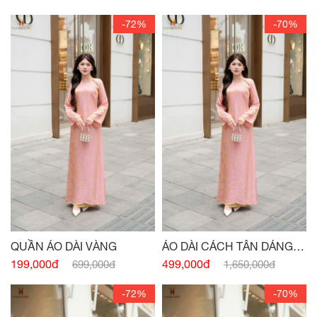
-72%
-70%
QUẦN ÁO DÀI VÀNG
ÁO DÀI CÁCH TÂN DÁNG
XUÔNG CỔ 3 PHÂN HỒNG
199,000đ
499,000đ
699,000đ
1,650,000đ
-72%
-70%