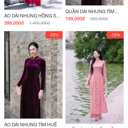
QUẦN DÀI NHUNG TÍM
ÁO DÀI NHUNG HỒNG SEN
HUẾ
199,000đ
699,000đ
ĐẬM
399,000đ
1,450,000đ
-72%
-72%
ÁO DÀI NHUNG TÍM HUẾ