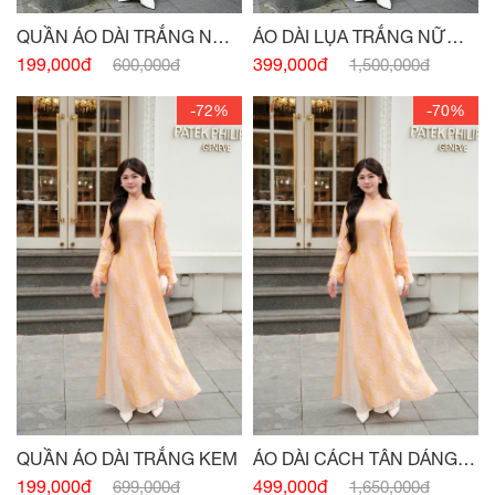
QUẦN ÁO DÀI TRẮNG NỮ
ÁO DÀI LỤA TRẮNG NỮ
SINH
SINH
199,000đ
399,000đ
600,000đ
1,500,000đ
-72%
-70%
QUẦN ÁO DÀI TRẮNG KEM
ÁO DÀI CÁCH TÂN DÁNG
XUÔNG CỔ 3 PHÂN CAM
199,000đ
499,000đ
699,000đ
1,650,000đ