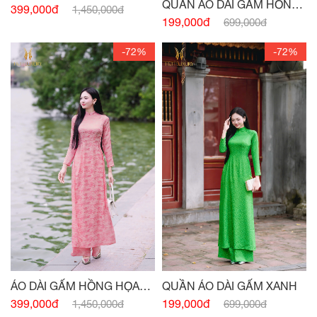
QUẦN ÁO DÀI GẤM HỒNG
399,000đ
1,450,000đ
HỌA TIẾT
199,000đ
699,000đ
-72%
-72%
QUẦN ÁO DÀI GẤM XANH
ÁO DÀI GẤM HỒNG HỌA
TIẾT
199,000đ
399,000đ
699,000đ
1,450,000đ