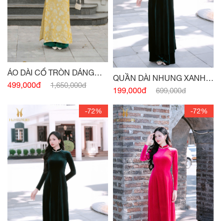
ÁO DÀI CỔ TRÒN DÁNG
QUẦN DÀI NHUNG XANH
XUÔNG VỪA PHỐI CỔ -
499,000đ
1,650,000đ
CỔ VỊT
199,000đ
699,000đ
TAY VÀNG
-72%
-72%