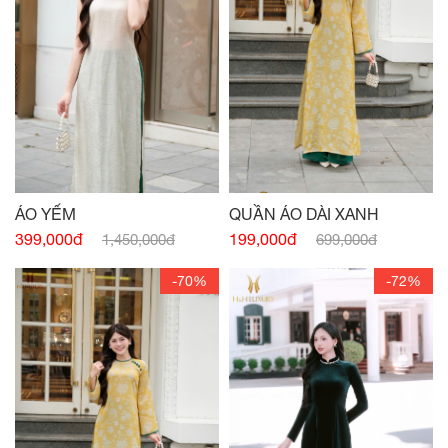
ÁO YẾM
QUẦN ÁO DÀI XANH
399,000đ
199,000đ
1,450,000đ
699,000đ
-70%
-72%