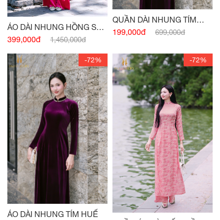
QUẦN DÀI NHUNG TÍM
ÁO DÀI NHUNG HỒNG SEN
HUẾ
199,000đ
699,000đ
ĐẬM
399,000đ
1,450,000đ
-72%
-72%
ÁO DÀI NHUNG TÍM HUẾ