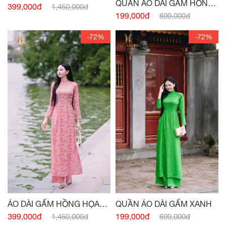
QUẦN ÁO DÀI GẤM HỒNG
399,000đ
1,450,000đ
HỌA TIẾT
199,000đ
699,000đ
-72%
-72%
QUẦN ÁO DÀI GẤM XANH
ÁO DÀI GẤM HỒNG HỌA
TIẾT
199,000đ
399,000đ
699,000đ
1,450,000đ