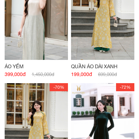
ÁO YẾM
QUẦN ÁO DÀI XANH
399,000đ
199,000đ
1,450,000đ
699,000đ
-70%
-72%