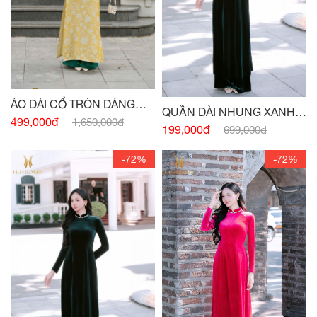
ÁO DÀI CỔ TRÒN DÁNG
QUẦN DÀI NHUNG XANH
XUÔNG VỪA PHỐI CỔ -
499,000đ
1,650,000đ
CỔ VỊT
199,000đ
699,000đ
TAY VÀNG
-72%
-72%