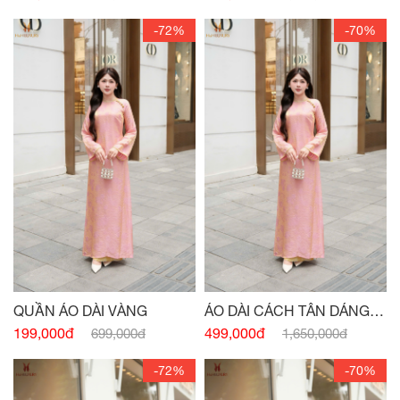
-72%
-70%
QUẦN ÁO DÀI VÀNG
ÁO DÀI CÁCH TÂN DÁNG
XUÔNG CỔ 3 PHÂN HỒNG
199,000đ
499,000đ
699,000đ
1,650,000đ
-72%
-70%