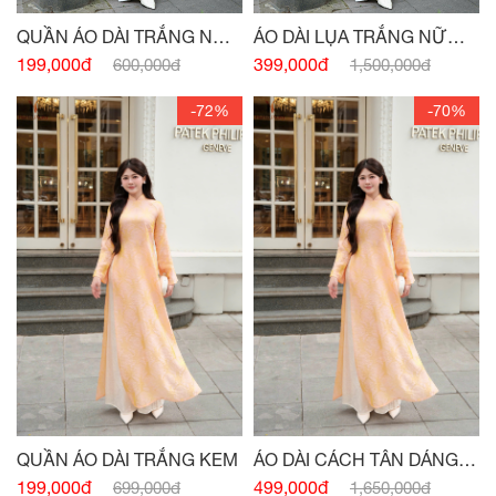
QUẦN ÁO DÀI TRẮNG NỮ
ÁO DÀI LỤA TRẮNG NỮ
SINH
SINH
199,000đ
399,000đ
600,000đ
1,500,000đ
-72%
-70%
QUẦN ÁO DÀI TRẮNG KEM
ÁO DÀI CÁCH TÂN DÁNG
XUÔNG CỔ 3 PHÂN CAM
199,000đ
499,000đ
699,000đ
1,650,000đ