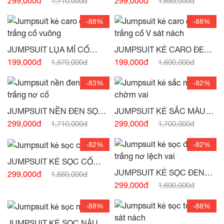
299,000đ
299,000đ
1,710,000đ
1,689,000đ
HÀNG)
-88%
-88%
JUMPSUIT LỤA MĨ CỔ
JUMPSUIT KẺ CARO ĐEN
VUÔNG XẾP LI NGỰC
TRẮNG XOẮN NGỰC -
199,000đ
199,000đ
1,670,000đ
1,690,000đ
(HẾT HÀNG)
-83%
-82%
JUMPSUIT NỀN ĐEN SỌC
JUMPSUIT KẺ SẮC MÀU
TRẮNG NƠ CỔ -
(HẾT
NƠ CHỜM VAI
299,000đ
299,000đ
1,710,000đ
1,700,000đ
HÀNG)
-82%
-82%
JUMPSUIT KẺ SỌC CỐ
ĐAN -
(HẾT HÀNG)
JUMPSUIT KẺ SỌC ĐEN
299,000đ
1,680,000đ
TRẮNG NƠ LỆCH VAI -
299,000đ
1,690,000đ
(HẾT HÀNG)
-88%
-88%
JUMPSUIT KẺ SỌC NÂU