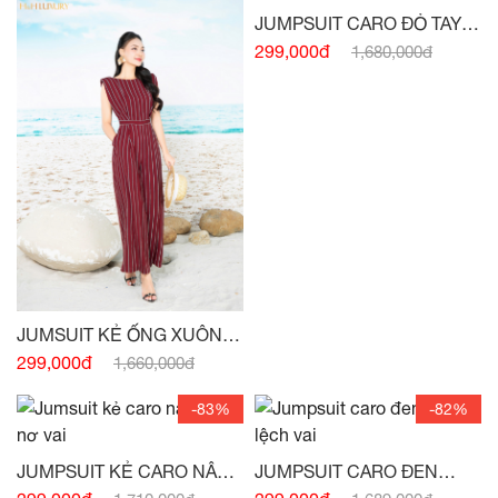
JUMPSUIT CARO ĐỎ TAY
CÁNH RƠI -
(HẾT HÀNG)
299,000đ
1,680,000đ
JUMSUIT KẺ ỐNG XUÔNG
VAI CHỜM -
(HẾT HÀNG)
299,000đ
1,660,000đ
-83%
-82%
JUMPSUIT KẺ CARO NÂU
JUMPSUIT CARO ĐEN
TÂY NƠ VAI -
(HẾT HÀNG)
TRẮNG LỆCH VAI -
(HẾT