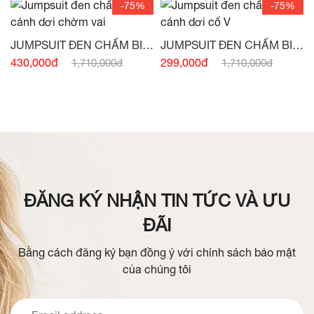
-75%
-75%
JUMPSUIT ĐEN CHẤM BI
JUMPSUIT ĐEN CHẤM BI
TAY CÁNH DƠI CHỜM VAI -
TAY CÁNH DƠI CỔ V -
(HẾT
430,000đ
299,000đ
1,710,000đ
1,710,000đ
(HẾT HÀNG)
HÀNG)
ĐĂNG KÝ NHẬN TIN TỨC VÀ ƯU
ĐÃI
Bằng cách đăng ký bạn đồng ý với chính sách bảo mật
của chúng tôi