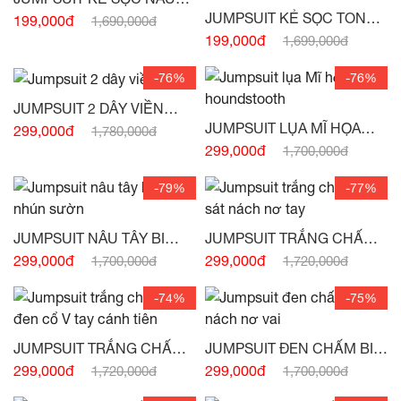
TÂY
JUMPSUIT KẺ SỌC TONE
199,000đ
1,690,000đ
NÂU SÁT NÁCH -
(HẾT
199,000đ
1,699,000đ
HÀNG)
-76%
-76%
JUMPSUIT 2 DÂY VIỀN
BÈO -
(HẾT HÀNG)
JUMPSUIT LỤA MĨ HỌA
299,000đ
1,780,000đ
TIẾT HOUNDSTOOTH -
299,000đ
1,700,000đ
(HẾT HÀNG)
-79%
-77%
JUMPSUIT NÂU TÂY BI
JUMPSUIT TRẮNG CHẤM
TRẮNG NHÚN SƯỜN -
BI SÁT NÁCH NƠ TAY -
299,000đ
299,000đ
1,700,000đ
1,720,000đ
(HẾT HÀNG)
(HẾT HÀNG)
-74%
-75%
JUMPSUIT TRẮNG CHẤM
JUMPSUIT ĐEN CHẤM BI
BI ĐEN CỔ V TAY CÁNH
SÁT NÁCH NƠ VAI -
(HẾT
299,000đ
299,000đ
1,720,000đ
1,700,000đ
TIÊN -
(HẾT HÀNG)
HÀNG)