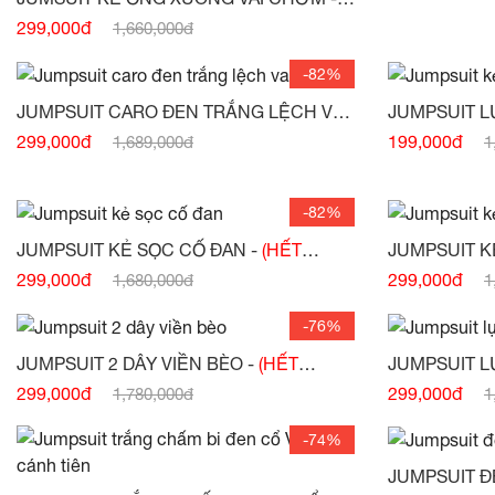
(HẾT HÀNG)
299,000đ
1,660,000đ
-82%
JUMPSUIT CARO ĐEN TRẮNG LỆCH VAI
JUMPSUIT L
-
(HẾT HÀNG)
NGỰC
299,000đ
199,000đ
1,689,000đ
1
-82%
JUMPSUIT KẺ SỌC CỐ ĐAN -
(HẾT
JUMPSUIT K
HÀNG)
LỆCH VAI -
(
299,000đ
299,000đ
1,680,000đ
1
-76%
JUMPSUIT 2 DÂY VIỀN BÈO -
(HẾT
JUMPSUIT LỤ
HÀNG)
299,000đ
299,000đ
1,780,000đ
1
-74%
JUMPSUIT Đ