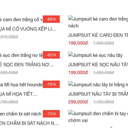
-88%
ỤA MĨ CỔ VUÔNG XẾP LI
JUMPSUIT KẺ CARO ĐEN 
,670,000đ
NGỰC -
(HẾT HÀNG)
199,000đ
1,690,000đ
-82%
Ẻ SỌC ĐEN TRẮNG NƠ
JUMPSUIT KẺ SỌC NÂU TÂ
HẾT HÀNG)
199,000đ
,690,000đ
1,690,000đ
-76%
A MĨ HỌA TIẾT
JUMPSUIT NÂU TÂY BI TR
HOUNDSTOOTH -
(HẾT HÀNG)
SƯỜN -
(HẾT HÀNG)
299,000đ
,700,000đ
1,700,000đ
-75%
EN CHẤM BI SÁT NÁCH NƠ