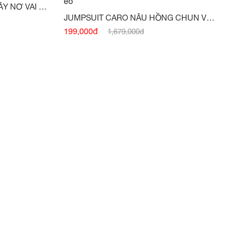
JUMPSUIT KẺ CARO NÂU TÂY NƠ VAI -
JUMPSUIT CARO NÂU HỒNG CHUN VAI
ĐAI NƠ EO -
(HẾT HÀNG)
199,000đ
1,679,000đ