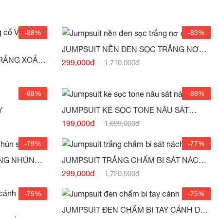
-88%
-83%
JUMPSUIT NỀN ĐEN SỌC TRẮNG NƠ
CỔ -
(HẾT HÀNG)
TRẮNG XOẮN
299,000đ
1,710,000đ
-88%
-88%
Y
JUMPSUIT KẺ SỌC TONE NÂU SÁT
NÁCH -
(HẾT HÀNG)
199,000đ
1,699,000đ
-79%
-77%
ẮNG NHÚN
JUMPSUIT TRẮNG CHẤM BI SÁT NÁCH
NƠ TAY -
(HẾT HÀNG)
299,000đ
1,720,000đ
-75%
-75%
JUMPSUIT ĐEN CHẤM BI TAY CÁNH DƠI