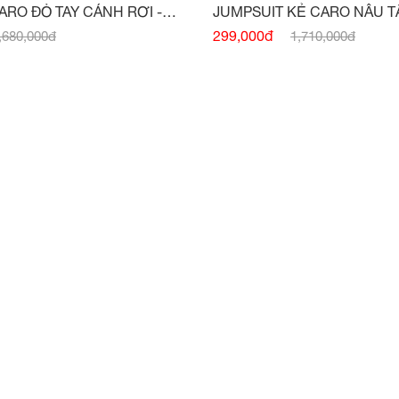
JUMPSUIT CARO ĐỎ TAY CÁNH RƠI -
(HẾT HÀNG)
299,000đ
,680,000đ
1,710,000đ