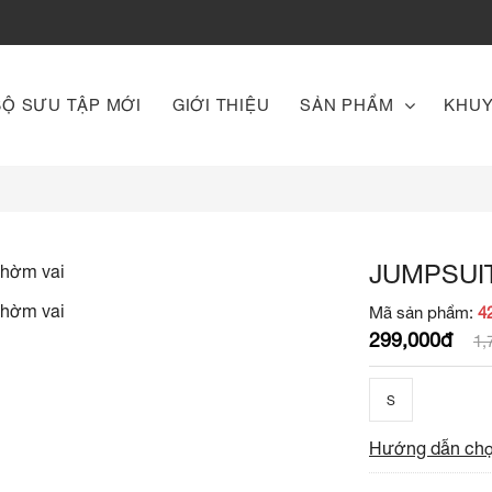
BỘ SƯU TẬP MỚI
GIỚI THIỆU
SẢN PHẨM
KHUY
JUMPSUI
Mã sản phẩm:
4
299,000đ
1,
S
Hướng dẫn chọ