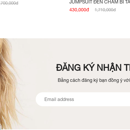
ÀNG)
JUMPSUIT ĐEN CHẤM BI T
,700,000đ
CHỜM VAI -
(HẾT HÀNG)
430,000đ
1,710,000đ
ĐĂNG KÝ NHẬN TI
Bằng cách đăng ký bạn đồng ý với