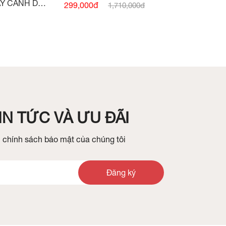
CỔ V -
(HẾT HÀNG)
AY CÁNH DƠI
299,000đ
1,710,000đ
N TỨC VÀ ƯU ĐÃI
 chính sách bảo mật của chúng tôi
Đăng ký