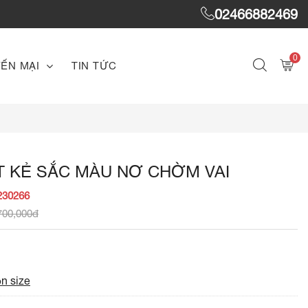
02466882469
0
ẾN MẠI
TIN TỨC
T KẺ SẮC MÀU NƠ CHỜM VAI
230266
700,000đ
n size