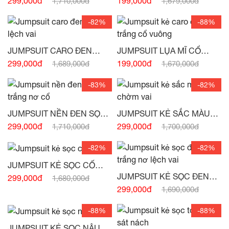
299,000đ
199,000đ
1,710,000đ
1,679,000đ
EO -
(HẾT HÀNG)
-82%
-88%
JUMPSUIT CARO ĐEN
JUMPSUIT LỤA MĨ CỔ
TRẮNG LỆCH VAI -
(HẾT
VUÔNG XẾP LI NGỰC
299,000đ
199,000đ
1,689,000đ
1,670,000đ
HÀNG)
-83%
-82%
JUMPSUIT NỀN ĐEN SỌC
JUMPSUIT KẺ SẮC MÀU
TRẮNG NƠ CỔ -
(HẾT
NƠ CHỜM VAI
299,000đ
299,000đ
1,710,000đ
1,700,000đ
HÀNG)
-82%
-82%
JUMPSUIT KẺ SỌC CỐ
ĐAN -
(HẾT HÀNG)
JUMPSUIT KẺ SỌC ĐEN
299,000đ
1,680,000đ
TRẮNG NƠ LỆCH VAI -
299,000đ
1,690,000đ
(HẾT HÀNG)
-88%
-88%
JUMPSUIT KẺ SỌC NÂU