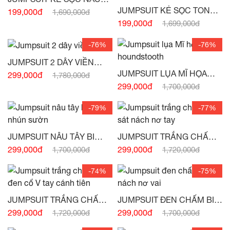
TÂY
JUMPSUIT KẺ SỌC TONE
199,000đ
1,690,000đ
NÂU SÁT NÁCH -
(HẾT
199,000đ
1,699,000đ
HÀNG)
-76%
-76%
JUMPSUIT 2 DÂY VIỀN
BÈO -
(HẾT HÀNG)
JUMPSUIT LỤA MĨ HỌA
299,000đ
1,780,000đ
TIẾT HOUNDSTOOTH -
299,000đ
1,700,000đ
(HẾT HÀNG)
-79%
-77%
JUMPSUIT NÂU TÂY BI
JUMPSUIT TRẮNG CHẤM
TRẮNG NHÚN SƯỜN -
BI SÁT NÁCH NƠ TAY -
299,000đ
299,000đ
1,700,000đ
1,720,000đ
(HẾT HÀNG)
(HẾT HÀNG)
-74%
-75%
JUMPSUIT TRẮNG CHẤM
JUMPSUIT ĐEN CHẤM BI
BI ĐEN CỔ V TAY CÁNH
SÁT NÁCH NƠ VAI -
(HẾT
299,000đ
299,000đ
1,720,000đ
1,700,000đ
TIÊN -
(HẾT HÀNG)
HÀNG)