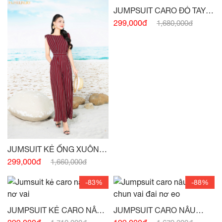
JUMPSUIT CARO ĐỎ TAY
CÁNH RƠI -
(HẾT HÀNG)
299,000đ
1,680,000đ
JUMSUIT KẺ ỐNG XUÔNG
VAI CHỜM -
(HẾT HÀNG)
299,000đ
1,660,000đ
-83%
-88%
JUMPSUIT KẺ CARO NÂU
JUMPSUIT CARO NÂU
TÂY NƠ VAI -
(HẾT HÀNG)
HỒNG CHUN VAI ĐAI NƠ