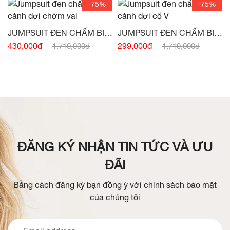
-75%
-75%
JUMPSUIT ĐEN CHẤM BI
JUMPSUIT ĐEN CHẤM BI
TAY CÁNH DƠI CHỜM VAI -
TAY CÁNH DƠI CỔ V -
(HẾT
430,000đ
299,000đ
1,710,000đ
1,710,000đ
(HẾT HÀNG)
HÀNG)
ĐĂNG KÝ NHẬN TIN TỨC VÀ ƯU
ĐÃI
Bằng cách đăng ký bạn đồng ý với chính sách bảo mật
của chúng tôi