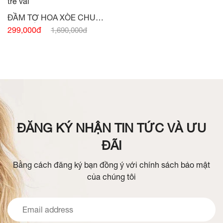
ĐẦM TƠ HOA XÒE CHUN
VAI TRỄ VAI -
(HẾT HÀNG)
299,000đ
1,690,000đ
ĐĂNG KÝ NHẬN TIN TỨC VÀ ƯU
ĐÃI
Bằng cách đăng ký bạn đồng ý với chính sách bảo mật
của chúng tôi