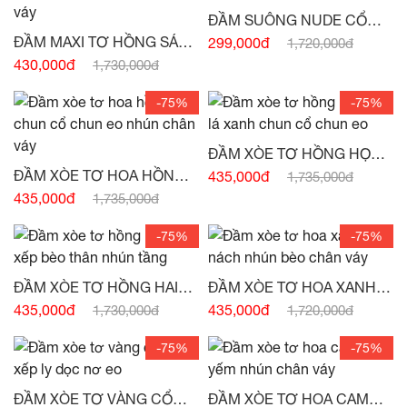
ĐẦM SUÔNG NUDE CỔ
THUYỀN NHÚN CHÂN VÁY
ĐẦM MAXI TƠ HỒNG SÁT
299,000đ
1,720,000đ
-
(HẾT HÀNG)
NÁCH ĐAI EO NHÚN BÈO
430,000đ
1,730,000đ
CHÂN VÁY -
(HẾT HÀNG)
-75%
-75%
ĐẦM XÒE TƠ HỒNG HỌA
TIẾT LÁ XANH CHUN CỔ
ĐẦM XÒE TƠ HOA HỒNG
435,000đ
1,735,000đ
CHUN EO -
(HẾT HÀNG)
CHUN CỔ CHUN EO
435,000đ
1,735,000đ
NHÚN CHÂN VÁY -
(HẾT
HÀNG)
-75%
-75%
ĐẦM XÒE TƠ HỒNG HAI
ĐẦM XÒE TƠ HOA XANH
DÂY XẾP BÈO THÂN NHÚN
SÁT NÁCH NHÚN BÈO
435,000đ
435,000đ
1,730,000đ
1,720,000đ
TẦNG -
(HẾT HÀNG)
CHÂN VÁY -
(HẾT HÀNG)
-75%
-75%
ĐẦM XÒE TƠ VÀNG CỔ
ĐẦM XÒE TƠ HOA CAM