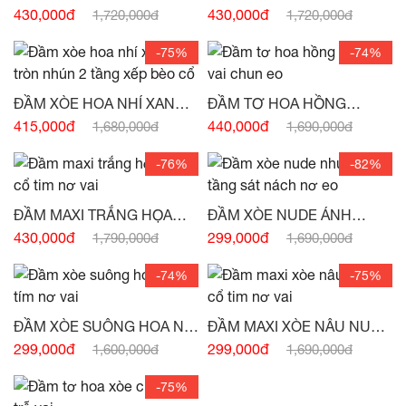
TRÒN XẾP LY DỌC NƠ EO
CỔ YẾM NHÚN CHÂN VÁY
430,000đ
430,000đ
1,720,000đ
1,720,000đ
-
(HẾT HÀNG)
-
(HẾT HÀNG)
-75%
-74%
ĐẦM XÒE HOA NHÍ XANH
ĐẦM TƠ HOA HỒNG
CỔ TRÒN NHÚN 2 TẦNG
CHUN VAI CHUN EO -
(HẾT
415,000đ
440,000đ
1,680,000đ
1,690,000đ
XẾP BÈO CỔ -
(HẾT HÀNG)
HÀNG)
-76%
-82%
ĐẦM MAXI TRẮNG HỌA
ĐẦM XÒE NUDE ÁNH
TIẾT CỔ TIM NƠ VAI -
(HẾT
HỒNG NHÚN 3 TẦNG SÁT
430,000đ
299,000đ
1,790,000đ
1,690,000đ
HÀNG)
NÁCH NƠ EO -
(HẾT
HÀNG)
-74%
-75%
ĐẦM XÒE SUÔNG HOA NHÍ
ĐẦM MAXI XÒE NÂU NUDE
TÍM NƠ VAI SÁT NÁCH -
CỔ TIM NƠ VAI -
(HẾT
299,000đ
299,000đ
1,600,000đ
1,690,000đ
(HẾT HÀNG)
HÀNG)
-75%