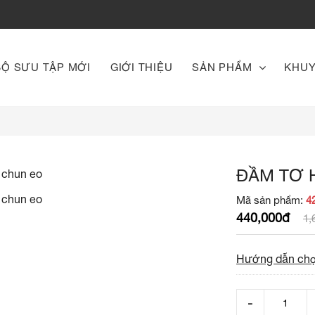
BỘ SƯU TẬP MỚI
GIỚI THIỆU
SẢN PHẨM
KHUY
ĐẦM TƠ 
Mã sản phẩm:
4
440,000đ
1,
Hướng dẫn chọ