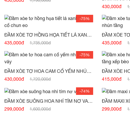
1,790,000đ
430,000đ
1
-75%
ĐẦM XÒE TƠ HỒNG HỌA TIẾT LÁ XANH
ĐẦM XÒE TƠ
CHUN CỔ CHUN EO -
(HẾT HÀNG)
435,000đ
435,000đ
1,735,000đ
1
-75%
ĐẦM XÒE TƠ HOA CAM CỔ YẾM NHÚN
ĐẦM XÒE HO
CHÂN VÁY -
(HẾT HÀNG)
430,000đ
415,000đ
1,720,000đ
1
HÀNG)
-74%
ĐẦM XÒE SUÔNG HOA NHÍ TÍM NƠ VAI
ĐẦM MAXI X
SÁT NÁCH -
(HẾT HÀNG)
VAI -
(HẾT H
299,000đ
299,000đ
1,600,000đ
1