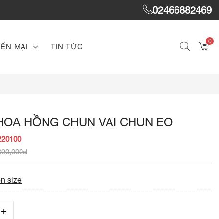
02466882469
0
ẾN MẠI
TIN TỨC
HOA HỒNG CHUN VAI CHUN EO
220100
690,000đ
n size