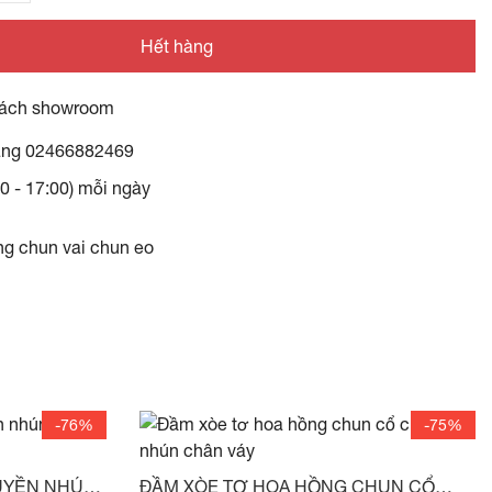
Hết hàng
ách showroom
àng
02466882469
30 - 17:00) mỗi ngày
g chun vai chun eo
-76%
-75%
UYỀN NHÚN
ĐẦM XÒE TƠ HOA HỒNG CHUN CỔ