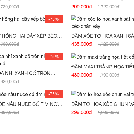
NHÚN BÈO CHÂN VÁY -
(HẾT HÀNG)
CHÂN VÁY -
(HẾT HÀNG)
299,000đ
,730,000đ
1,720,000đ
-75%
 HỒNG HAI DÂY XẾP BÈO
ĐẦM XÒE TƠ HOA XANH SÁT NÁCH
THÂN NHÚN TẦNG -
(HẾT HÀNG)
NHÚN BÈO CHÂN VÁY -
(HẾ
435,000đ
,730,000đ
1,720,000đ
-75%
ĐẦM MAXI TRẮNG HỌA TIẾ
VAI -
(HẾT HÀNG)
A NHÍ XANH CỔ TRÒN
430,000đ
1,790,000đ
NHÚN 2 TẦNG XẾP BÈO CỔ -
(HẾT
,680,000đ
-75%
ÒE NÂU NUDE CỔ TIM NƠ
ÀNG)
(HẾT HÀNG)
299,000đ
,690,000đ
1,690,000đ