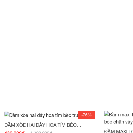
-76%
ĐẦM XÒE HAI DÂY HOA TÍM BÈO
TRƯỚC -
(HẾT HÀNG)
ĐẦM MAXI T
430,000đ