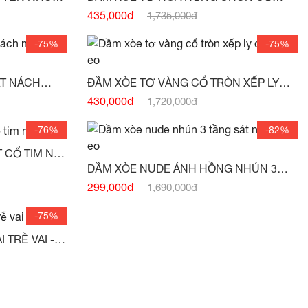
CHUN EO NHÚN CHÂN VÁY -
(HẾT
435,000đ
1,735,000đ
HÀNG)
-75%
-75%
ĐẦM XÒE TƠ VÀNG CỔ TRÒN XẾP LY
T HÀNG)
DỌC NƠ EO -
(HẾT HÀNG)
430,000đ
1,720,000đ
-76%
-82%
T CỔ TIM NƠ
ĐẦM XÒE NUDE ÁNH HỒNG NHÚN 3
TẦNG SÁT NÁCH NƠ EO -
(HẾT HÀNG)
299,000đ
1,690,000đ
-75%
ĐẦM TƠ HOA XÒE CHUN VAI TRỄ VAI -