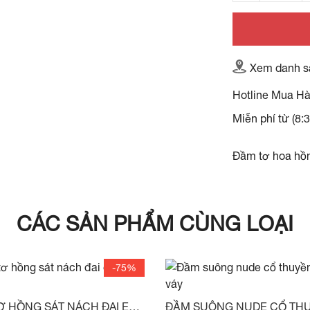
Xem danh s
Hotline Mua H
Miễn phí từ (8:
Đầm tơ hoa hồn
CÁC SẢN PHẨM CÙNG LOẠI
-75%
Ơ HỒNG SÁT NÁCH ĐAI EO
ĐẦM SUÔNG NUDE CỔ TH