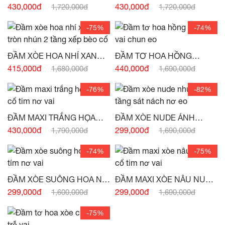
TRÒN XẾP LY DỌC NƠ EO
CỔ YẾM NHÚN CHÂN VÁY
430,000đ
430,000đ
1,720,000đ
1,720,000đ
-
(HẾT HÀNG)
-
(HẾT HÀNG)
-75%
-74%
ĐẦM XÒE HOA NHÍ XANH
ĐẦM TƠ HOA HỒNG
CỔ TRÒN NHÚN 2 TẦNG
CHUN VAI CHUN EO -
(HẾT
415,000đ
440,000đ
1,680,000đ
1,690,000đ
XẾP BÈO CỔ -
(HẾT HÀNG)
HÀNG)
-76%
-82%
ĐẦM MAXI TRẮNG HỌA
ĐẦM XÒE NUDE ÁNH
TIẾT CỔ TIM NƠ VAI -
(HẾT
HỒNG NHÚN 3 TẦNG SÁT
430,000đ
299,000đ
1,790,000đ
1,690,000đ
HÀNG)
NÁCH NƠ EO -
(HẾT
HÀNG)
-74%
-75%
ĐẦM XÒE SUÔNG HOA NHÍ
ĐẦM MAXI XÒE NÂU NUDE
TÍM NƠ VAI SÁT NÁCH -
CỔ TIM NƠ VAI -
(HẾT
299,000đ
299,000đ
1,600,000đ
1,690,000đ
(HẾT HÀNG)
HÀNG)
-75%