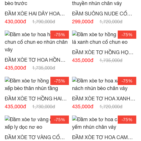
ĐẦM XÒE HAI DÂY HOA
ĐẦM SUÔNG NUDE CỔ
TÍM BÈO TRƯỚC -
(HẾT
THUYỀN NHÚN CHÂN VÁY
430,000đ
299,000đ
1,790,000đ
1,720,000đ
HÀNG)
-
(HẾT HÀNG)
-75%
-75%
ĐẦM XÒE TƠ HỒNG HỌA
TIẾT LÁ XANH CHUN CỔ
ĐẦM XÒE TƠ HOA HỒNG
435,000đ
1,735,000đ
CHUN EO -
(HẾT HÀNG)
CHUN CỔ CHUN EO
435,000đ
1,735,000đ
NHÚN CHÂN VÁY -
(HẾT
HÀNG)
-75%
-75%
ĐẦM XÒE TƠ HỒNG HAI
ĐẦM XÒE TƠ HOA XANH
DÂY XẾP BÈO THÂN NHÚN
SÁT NÁCH NHÚN BÈO
435,000đ
435,000đ
1,730,000đ
1,720,000đ
TẦNG -
(HẾT HÀNG)
CHÂN VÁY -
(HẾT HÀNG)
-75%
-75%
ĐẦM XÒE TƠ VÀNG CỔ
ĐẦM XÒE TƠ HOA CAM