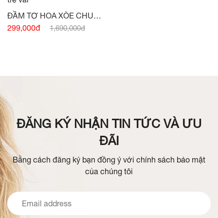
ĐẦM TƠ HOA XÒE CHUN
VAI TRỄ VAI -
(HẾT HÀNG)
299,000đ
1,690,000đ
ĐĂNG KÝ NHẬN TIN TỨC VÀ ƯU
ĐÃI
Bằng cách đăng ký bạn đồng ý với chính sách bảo mật
của chúng tôi