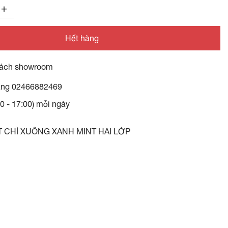
Hết hàng
ách showroom
àng
02466882469
30 - 17:00) mỗi ngày
 CHÌ XUÔNG XANH MINT HAI LỚP