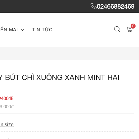
02466882469
0
ẾN MẠI
TIN TỨC
 BÚT CHÌ XUÔNG XANH MINT HAI
240045
9,000đ
n size