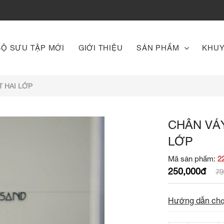
BỘ SƯU TẬP MỚI
GIỚI THIỆU
SẢN PHẨM
KHUY
 HAI LỚP
CHÂN VÁY
LỚP
Mã sản phẩm:
2
250,000đ
79
Hướng dẫn chọ