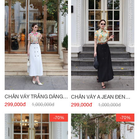
CHÂN VÁY TRẮNG DÁNG A
CHÂN VÁY A JEAN ĐEN
BẤU LY ĐÍNH CÚC -
(HẾT
BẤU LY ĐÍNH CÚC -
(HẾT
299,000đ
299,000đ
1,000,000đ
1,000,000đ
HÀNG)
HÀNG)
-70%
-70%