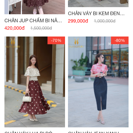
CHÂN VÁY BI KEM ĐEN
CHUN EO
CHÂN JUP CHẤM BI NÂU
299,000đ
1,000,000đ
TÂY CHUN EO
420,000đ
1,500,000đ
-70%
-80%