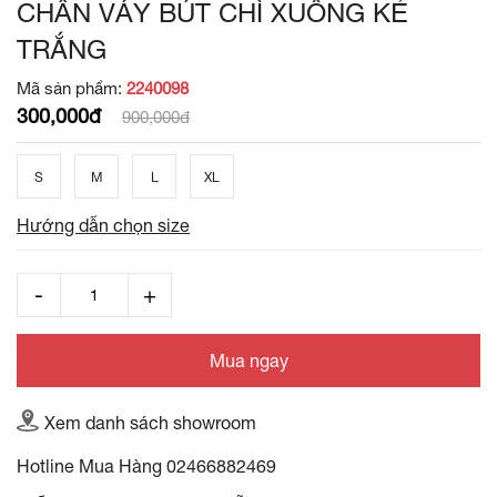
CHÂN VÁY BÚT CHÌ XUÔNG KẺ
TRẮNG
Mã sản phẩm:
2240098
300,000đ
900,000đ
S
M
L
XL
Hướng dẫn chọn size
Mua ngay
Xem danh sách showroom
Hotline Mua Hàng
02466882469