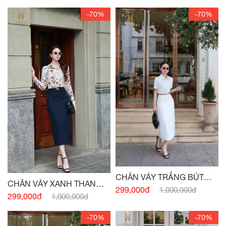
-70%
-70%
CHÂN VÁY TRẮNG BÚT
CHÂN VÁY XANH THAN
CHÌ XUÔNG TÚI
299,000đ
1,000,000đ
BÚT CHÌ XUÔNG TÚI
299,000đ
1,000,000đ
TRƯỚC
-70%
-70%