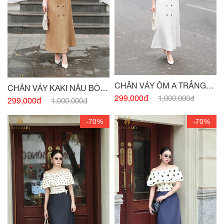
CHÂN VÁY ÔM A TRẮNG
CHÂN VÁY KAKI NÂU BÒ
ĐÍNH CÚC KHUY ĐỒNG -
299,000đ
1,000,000đ
MÍ THÂN ĐÍNH CÚC -
(HẾT
299,000đ
1,000,000đ
(HẾT HÀNG)
HÀNG)
-70%
-70%