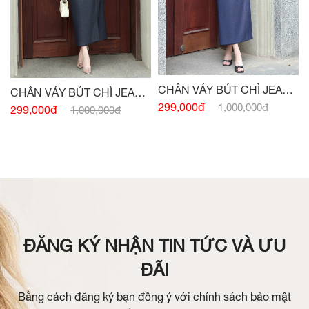
CHÂN VÁY BÚT CHÌ JEAN
CHÂN VÁY BÚT CHÌ JEAN
LỤA XANH TÀ LẬT
299,000đ
1,000,000đ
ĐEN TÀ LẬT ĐÍNH CHARM
299,000đ
1,000,000đ
ĐĂNG KÝ NHẬN TIN TỨC VÀ ƯU
ĐÃI
Bằng cách đăng ký bạn đồng ý với chính sách bảo mật