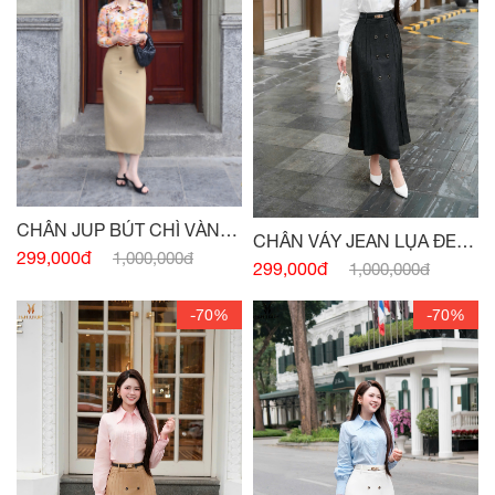
CHÂN JUP BÚT CHÌ VÀNG
CHÂN VÁY JEAN LỤA ĐEN
CÁT KAKI ĐÍNH CÚC
299,000đ
1,000,000đ
MÍ THÂN ĐÍNH CÚC -
(HẾT
299,000đ
1,000,000đ
HÀNG)
-70%
-70%