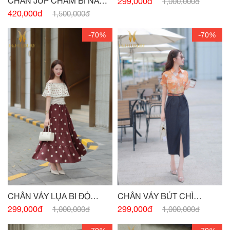
CHÂN JUP CHẤM BI NÂU
299,000đ
1,000,000đ
TÂY CHUN EO
420,000đ
1,500,000đ
-70%
-70%
CHÂN VÁY LỤA BI ĐỎ
CHÂN VÁY BÚT CHÌ
BURGUNDY CHUN EO
SUÔNG JEAN XANH
299,000đ
299,000đ
1,000,000đ
1,000,000đ