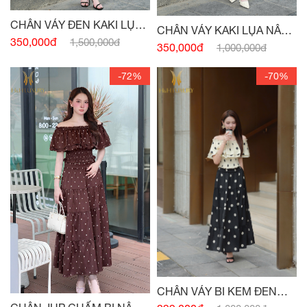
CHÂN VÁY ĐEN KAKI LỤA
CHÂN VÁY KAKI LỤA NÂU
XẾP LY
350,000đ
1,500,000đ
TÂY XẾP LY
350,000đ
1,000,000đ
-72%
-70%
CHÂN VÁY BI KEM ĐEN
CHUN EO