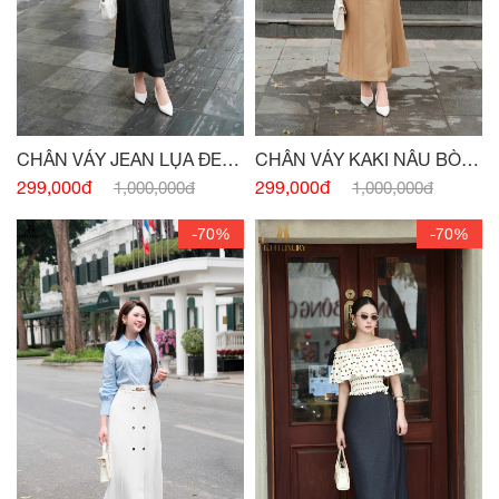
CHÂN VÁY JEAN LỤA ĐEN
CHÂN VÁY KAKI NÂU BÒ
MÍ THÂN ĐÍNH CÚC -
(HẾT
MÍ THÂN ĐÍNH CÚC -
(HẾT
299,000đ
299,000đ
1,000,000đ
1,000,000đ
HÀNG)
HÀNG)
-70%
-70%