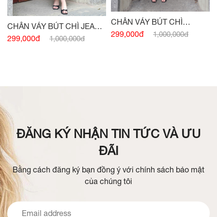
CHÂN VÁY BÚT CHÌ
CHÂN VÁY BÚT CHÌ JEAN
XUÔNG TRẮNG TÀ LẬT
299,000đ
1,000,000đ
LỤA XANH TÀ LẬT
299,000đ
1,000,000đ
ĐÍNH CHARM
ĐĂNG KÝ NHẬN TIN TỨC VÀ ƯU
ĐÃI
Bằng cách đăng ký bạn đồng ý với chính sách bảo mật
của chúng tôi