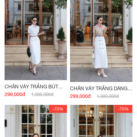
CHÂN VÁY TRẮNG BÚT
CHÂN VÁY TRẮNG DÁNG A
CHÌ XUÔNG TÚI
299,000đ
1,000,000đ
BẤU LY ĐÍNH CÚC -
(HẾT
299,000đ
1,000,000đ
HÀNG)
-70%
-70%