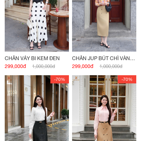
CHÂN JUP BÚT CHÌ VÀNG
CHÂN VÁY BI KEM ĐEN
CÁT KAKI ĐÍNH CÚC
299,000đ
299,000đ
1,000,000đ
1,000,000đ
-70%
-70%