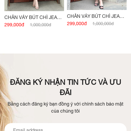
CHÂN VÁY BÚT CHÌ JEAN
CHÂN VÁY BÚT CHÌ JEAN
LỤA XANH TÀ LẬT
299,000đ
1,000,000đ
ĐEN TÀ LẬT ĐÍNH CHARM
299,000đ
1,000,000đ
ĐĂNG KÝ NHẬN TIN TỨC VÀ ƯU
ĐÃI
Bằng cách đăng ký bạn đồng ý với chính sách bảo mật
của chúng tôi