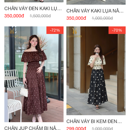
CHÂN VÁY ĐEN KAKI LỤA
CHÂN VÁY KAKI LỤA NÂU
XẾP LY
350,000đ
1,500,000đ
TÂY XẾP LY
350,000đ
1,000,000đ
-72%
-70%
CHÂN VÁY BI KEM ĐEN
CHUN EO
CHÂN JUP CHẤM BI NÂU
299,000đ
1,000,000đ