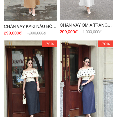
CHÂN VÁY ÔM A TRẮNG
CHÂN VÁY KAKI NÂU BÒ
ĐÍNH CÚC KHUY ĐỒNG -
299,000đ
1,000,000đ
MÍ THÂN ĐÍNH CÚC -
(HẾT
299,000đ
1,000,000đ
(HẾT HÀNG)
HÀNG)
-70%
-70%