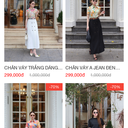
CHÂN VÁY TRẮNG DÁNG A
CHÂN VÁY A JEAN ĐEN
BẤU LY ĐÍNH CÚC -
(HẾT
BẤU LY ĐÍNH CÚC -
(HẾT
299,000đ
299,000đ
1,000,000đ
1,000,000đ
HÀNG)
HÀNG)
-70%
-70%