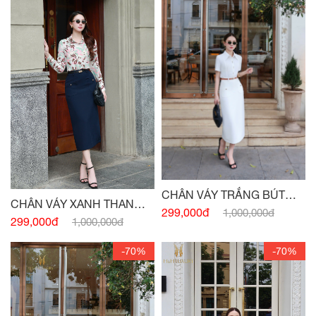
CHÂN VÁY TRẮNG BÚT
CHÂN VÁY XANH THAN
CHÌ XUÔNG TÚI
299,000đ
1,000,000đ
BÚT CHÌ XUÔNG TÚI
299,000đ
1,000,000đ
TRƯỚC
-70%
-70%