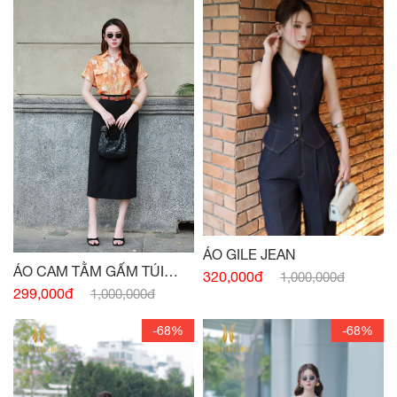
ÁO GILE JEAN
ÁO CAM TẰM GẤM TÚI
320,000đ
1,000,000đ
NGỰC
299,000đ
1,000,000đ
-68%
-68%