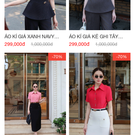
ÁO KÍ GIẢ XANH NAVY
ÁO KÍ GIẢ KẺ GHI TÂY
ĐÍNH CHARM
ĐÍNH CHARM EO
299,000đ
299,000đ
1,000,000đ
1,000,000đ
-70%
-70%