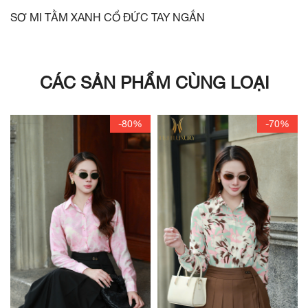
SƠ MI TẰM XANH CỔ ĐỨC TAY NGẮN
CÁC SẢN PHẨM CÙNG LOẠI
-80%
-70%