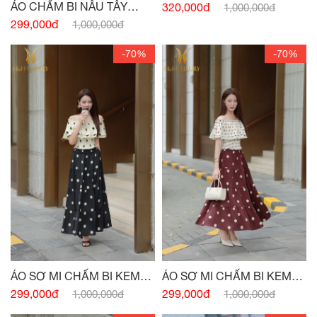
CÚC
ÁO CHẤM BI NÂU TÂY
320,000đ
1,000,000đ
CHUN EO
299,000đ
1,000,000đ
-70%
-70%
ÁO SƠ MI CHẤM BI KEM
ÁO SƠ MI CHẤM BI KEM
ĐEN CHUN VAI
ĐỎ CHUN VAI
299,000đ
299,000đ
1,000,000đ
1,000,000đ