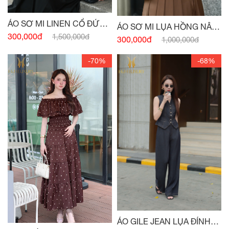
ÁO SƠ MI LINEN CỔ ĐỨC
ÁO SƠ MI LỤA HỒNG NÂU
HỒNG PASTEL
300,000đ
1,500,000đ
TÂY CỔ ĐỨC
300,000đ
1,000,000đ
-70%
-68%
ÁO GILE JEAN LỤA ĐÍNH