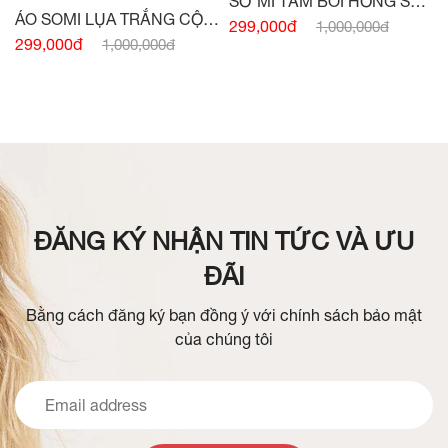
SƠ MI TẰM BOI HỒNG SEN
ÁO SOMI LỤA TRẮNG CỘC
SIÊU NHẸ
299,000đ
1,000,000đ
TAY BẤU MÍ THÂN
299,000đ
1,000,000đ
ĐĂNG KÝ NHẬN TIN TỨC VÀ ƯU
ĐÃI
Bằng cách đăng ký bạn đồng ý với chính sách bảo mật
của chúng tôi