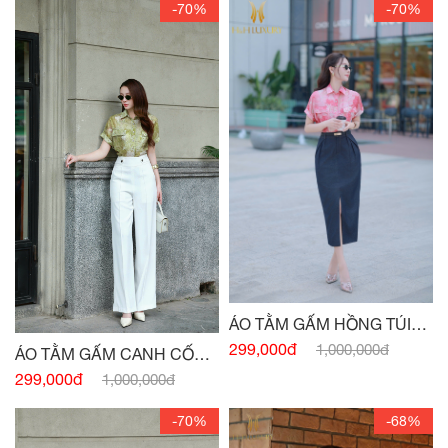
-70%
-70%
ÁO TẰM GẤM HỒNG TÚI
NGỰC
299,000đ
1,000,000đ
ÁO TẰM GẤM CANH CỐM
TÚI NGỰC
299,000đ
1,000,000đ
-70%
-68%