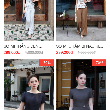
SƠ MI TRẮNG ĐEN
SƠ MI CHẤM BI NÂU KEM
PEPLUM NƠ EO
PEPLUM
299,000đ
299,000đ
1,000,000đ
1,000,000đ
-70%
-70%